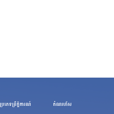
ប្រភេទព្រឹត្តិការណ៍
តំណរហ័ស