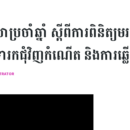
ប្រចាំឆ្នាំ ស្តីពីការពិនិត
ារកជុំវិញកំណើត និងការឆ
STRATOR