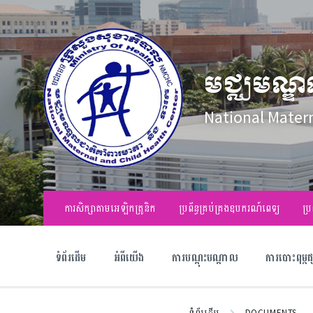
Skip
Skip
Skip
to
to
to
content
main
footer
navigation
មជ្ឈមណ្ឌ
National Mater
ការសិក្សាតាមអេឡិកត្រូនិក
ប្រព័ន្ធគ្រប់គ្រងឧបករណ៍ពេទ្យ
ប្រ
ទំព័រដើម
អំពីយើង
ការបណ្តុះបណ្តាល
ការបោះពុម្ព
ទំព័រដើម
DOCUMENTS