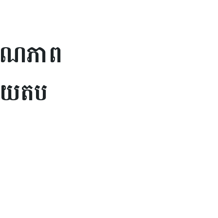
្យមរណភាព
្លើយតប