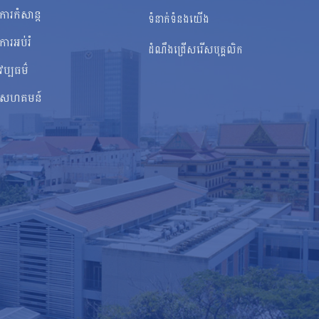
ការកំសាន្ត
ទំនាក់ទំនងយើង
ការអប់រំ
ដំណឹងជ្រើសរើសបុគ្គលិក
វប្បធម៌
សហគមន៍