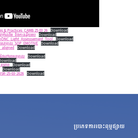
s & Practices_CAMB 25 03 26
Download
វិញកំណើត_និងការឆ្លើយតប
Download
mONC_Light_Assesssement_Tool
Download
រោយសម្រាល_SOP_EMOTIVE
Download
_aligned
Download
យផ្ទៃពៅមុនសម្រាល
Download
Download
បញ្ពូន
Download
Download
DSR-25-03-2026
Download
ប្រភេទការបោះពុម្ពផ្សាយ