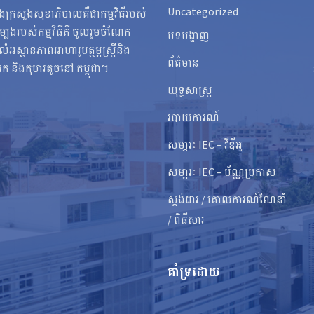
Uncategorized
នុងក្រសួងសុខាភិបាលគឺជាកម្មវិធីរបស់
ងរបស់កម្មវិធីគឺ ចូលរួមចំណែក
បទបង្ហាញ
្ថានភាពអាហារូបត្ថម្ភស្ត្រីនិង
ព័ត៌មាន
ារក និងកុមារតូចនៅ កម្ពុជា។
យុទ្ធសាស្ត្រ
របាយការណ៍
សមា្ភរៈ IEC – វីឌីអូ
សមា្ភរៈ IEC – ប័ណ្ណប្រកាស
ស្តង់ដារ / គោលការណ៍ណែនាំ
/ ពិធីសារ
គាំទ្រដោយ