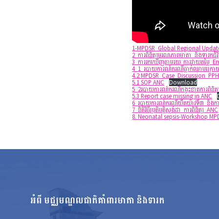
1-MPDSR_Global Regional Update
2_ការពិនិត្យមរណភាពមាតា_និងទារកជុំ
3_ការរកឃើញតាមរយៈការវាយតម្លៃ_E
4_1_របាយការណ៍ករណីធ្លាក់ឈាមក្
4.2 MPDSR_Case_Discussion_PPH
5.1 SOP ANC
Download
5_2របាយការណ៍ករណីកង្វះខាតការពិនិត្
5.3 Report case missing in ANC
6_របាយការណ៍ករណីយឺតយ៉ាវទី៣_និងការ
7_និតិវិធីប្រតិបត្តិស្តង់ដា_ការពិនិត្យ_ANC
8. Neonatal sepsis-Workshop MP
អំពី មជ្ឈមណ្ឌលជាតិគាំពារមាតា និងទារក