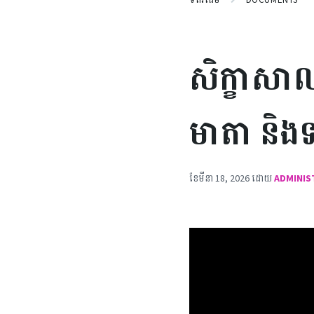
សិក្ខាសាលា
មាតា និងទ
ខែ​មីនា 18, 2026
ដោយ
ADMINI