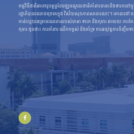
កម្មវិធីជាតិអាហារូបត្ថម្ភនៃមជ្ឈមណ្ឌលជាតិគាំពារមាតានិងទារកនៅក្
រដ្ឋាភិបាលឈានមុខគេក្នុង វិស័យសុខភាពសាធារណះ។ គោលដៅ ចម្ប
កាត់បន្ថយអត្រាមរណភាពរបស់មាតា ទារក និងកុមារ តាមរយៈការកែលំអស
កុមារ ដូចជា៖ ការគាំពារ លើកកម្ពស់ និងគាំទ្រ ការអនុវត្តការចិញ្ចឹមទ
Facebook