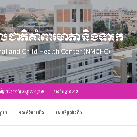
លជាតិគាំពារមាតា និងទារក
nal and Child Health Center (NMCHC)
ព័ន្ធគ្រប់គ្រងវគ្គបណ្ដុះបណ្ដាល
សេវាកម្មផ្សេងៗ
ផ្សាយ
ទំនាក់ទំនងយើង
សេចក្តីជូនដំណឹង