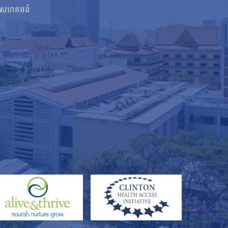
សហគមន៍