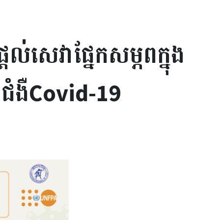
្តល់សេវាផ្នែកសម្ភពក្នុង
ំងឺCovid-19