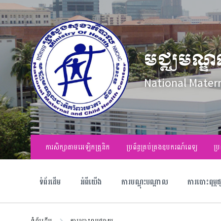
Skip
Skip
Skip
to
to
to
content
main
footer
navigation
មជ្ឈមណ្ឌ
National Mater
ការសិក្សាតាមអេឡិកត្រូនិក
ប្រព័ន្ធគ្រប់គ្រងឧបករណ៍ពេទ្យ
ប្រ
ទំព័រដើម
អំពីយើង
ការបណ្តុះបណ្តាល
ការបោះពុម្ព
ទំព័រដើម
ការបោះពុម្ពផ្សាយ