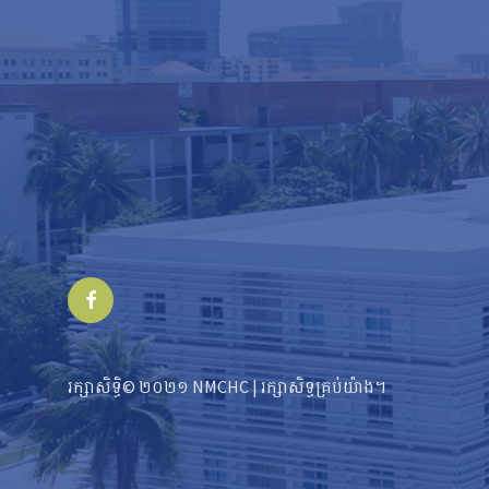
Facebook
រក្សាសិទ្ធិ© ២០២១ NMCHC | រក្សា​​សិទ្ធ​គ្រប់យ៉ាង។