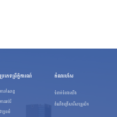
ប្រភេទព្រឹត្តិការណ៍
តំណរហ័ស
ការកំសាន្ត
ទំនាក់ទំនងយើង
ការអប់រំ
ដំណឹងជ្រើសរើសបុគ្គលិក
វប្បធម៌