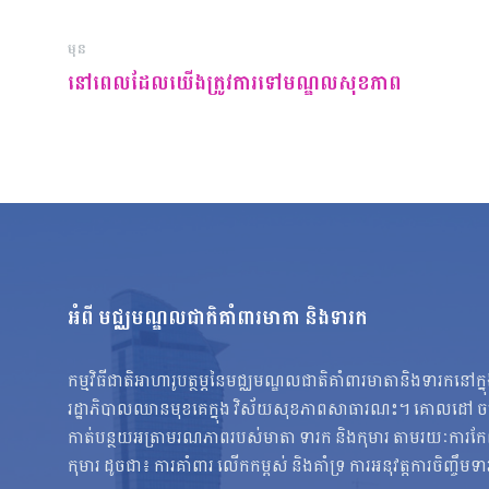
មុន
នៅពេលដែលយើងត្រូវការទៅមណ្ឌលសុខភាព
អំពី មជ្ឈមណ្ឌលជាតិគាំពារមាតា និងទារក
កម្មវិធីជាតិអាហារូបត្ថម្ភនៃមជ្ឈមណ្ឌលជាតិគាំពារមាតានិងទារកនៅក្
រដ្ឋាភិបាលឈានមុខគេក្នុង វិស័យសុខភាពសាធារណះ។ គោលដៅ ចម្ប
កាត់បន្ថយអត្រាមរណភាពរបស់មាតា ទារក និងកុមារ តាមរយៈការកែលំអស
កុមារ ដូចជា៖ ការគាំពារ លើកកម្ពស់ និងគាំទ្រ ការអនុវត្តការចិញ្ចឹមទ