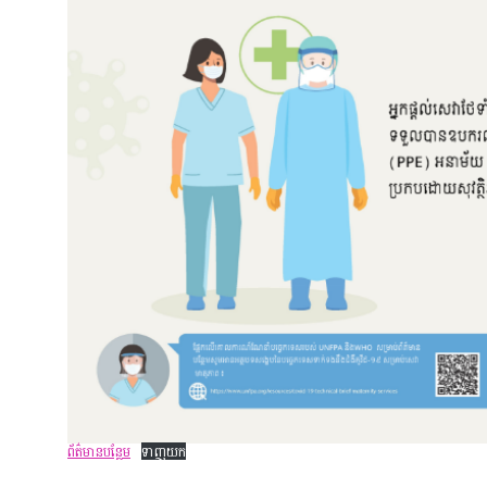
ព័ត៌មាន​បន្ថែម
ទាញយក