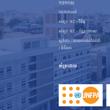
យុទ្ធសាស្ត្រ
របាយការណ៍
សមា្ភរៈ IEC – វីឌីអូ
សមា្ភរៈ IEC – ប័ណ្ណប្រកាស
ស្តង់ដារ / គោលការណ៍ណែនាំ
/ ពិធីសារ
គាំទ្រដោយ