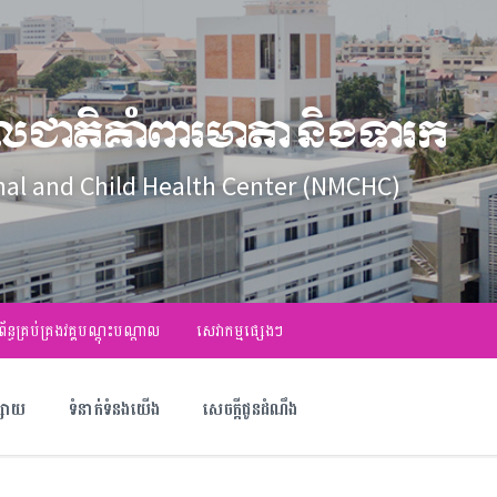
លជាតិគាំពារមាតា និងទារក
nal and Child Health Center (NMCHC)
ព័ន្ធគ្រប់គ្រងវគ្គបណ្ដុះបណ្ដាល
សេវាកម្មផ្សេងៗ
ផ្សាយ
ទំនាក់ទំនងយើង
សេចក្តីជូនដំណឹង