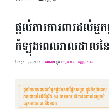
ផ្តល់ការការពារដល់អ្នកផ
កំឡុងពេលរាលដាលនៃជ
ខែ​កក្កដា 1, 2021
ដោយ
ADMIN
ក្នុង
សមា្ភរៈ IEC – ប័ណ្ណប្រកាស