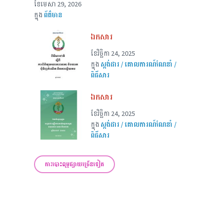
ខែ​មេសា 29, 2026
ក្នុង
ព័ត៌មាន
ឯកសារ
ខែ​វិច្ឆិកា 24, 2025
ក្នុង
ស្តង់ដារ / គោលការណ៍ណែនាំ /
ពិធីសារ
ឯកសារ
ខែ​វិច្ឆិកា 24, 2025
ក្នុង
ស្តង់ដារ / គោលការណ៍ណែនាំ /
ពិធីសារ
ការបោះពុម្ពផ្សាយច្រើនទៀត