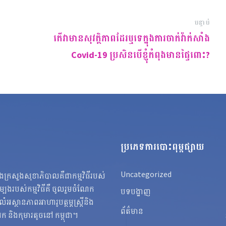
បន្ទាប់
តើវាមានសុវត្ថិភាពដែរឬទេក្នុងការចាក់វ៉ាក់សាំង
Covid-19 ប្រសិនបើខ្ញុំកំពុងមានផ្ទៃពោះ?
ប្រភេទការបោះពុម្ពផ្សាយ
Uncategorized
នុងក្រសួងសុខាភិបាលគឺជាកម្មវិធីរបស់
ងរបស់កម្មវិធីគឺ ចូលរួមចំណែក
បទបង្ហាញ
្ថានភាពអាហារូបត្ថម្ភស្ត្រីនិង
ព័ត៌មាន
ារក និងកុមារតូចនៅ កម្ពុជា។