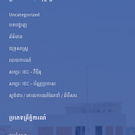
Uncategorized
បទបង្ហាញ
ព័ត៌មាន
យុទ្ធសាស្ត្រ
របាយការណ៍
សមា្ភរៈ IEC – វីឌីអូ
សមា្ភរៈ IEC – ប័ណ្ណប្រកាស
ស្តង់ដារ / គោលការណ៍ណែនាំ / ពិធីសារ
ប្រភេទព្រឹត្តិការណ៍