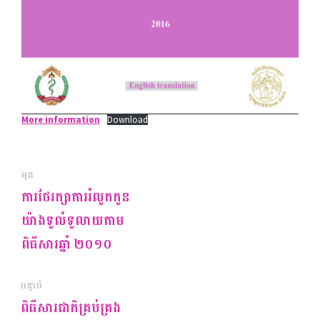
More information
Download
មុន
ការថែរក្សាការរំលូតកូន
យ៉ាងទូលំទូលាយតាម
ពិធីសារឆ្នាំ ២០១០
បន្ទាប់
ពិធីសារជាតិគ្រប់គ្រង