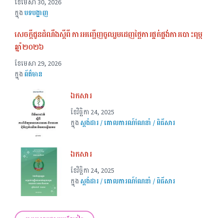
ខែ​មេសា 30, 2026
ក្នុង
បទបង្ហាញ
សេចក្ដីជូនដំណឹងស្ដីពី ការអញ្ជើញចូលរួមដេញថ្លៃការផ្គត់ផ្គង់ការបោះពុម្ភ
ឆ្នាំ២០២៦
ខែ​មេសា 29, 2026
ក្នុង
ព័ត៌មាន
ឯកសារ
ខែ​វិច្ឆិកា 24, 2025
ក្នុង
ស្តង់ដារ / គោលការណ៍ណែនាំ / ពិធីសារ
ឯកសារ
ខែ​វិច្ឆិកា 24, 2025
ក្នុង
ស្តង់ដារ / គោលការណ៍ណែនាំ / ពិធីសារ