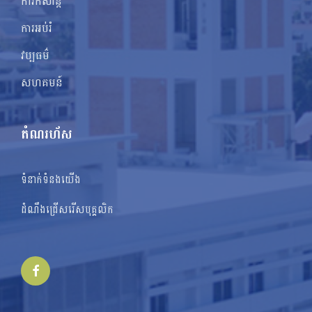
ការកំសាន្ត
ការអប់រំ
វប្បធម៌
សហគមន៍
តំណរហ័ស
ទំនាក់ទំនងយើង
ដំណឹងជ្រើសរើសបុគ្គលិក
Facebook