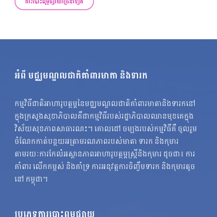
ការបោះពុម្ពផ្សាយច្រើនទៀត
អំពី មជ្ឈមណ្ឌលជាតិគាំពារមាតា និងទារក
កម្មវិធីជាតិអាហារូបត្ថម្ភនៃមជ្ឈមណ្ឌលជាតិគាំពារមាតានិងទារកនៅ
ក្នុងក្រសួងសុខាភិបាលគឺជាកម្មវិធីរបស់រដ្ឋាភិបាលឈានមុខគេក្នុង
វិស័យសុខភាពសាធារណះ។ គោលដៅ ចម្បងរបស់កម្មវិធីគឺ ចូលរួម
ចំណែកកាត់បន្ថយអត្រាមរណភាពរបស់មាតា ទារក និងកុមារ
តាមរយៈការកែលំអស្ថានភាពអាហារូបត្ថម្ភស្ត្រីនិងកុមារ ដូចជា៖ ការ
គាំពារ លើកកម្ពស់ និងគាំទ្រ ការអនុវត្តការចិញ្ចឹមទារក និងកុមារតូច
នៅ កម្ពុជា។
ប្រភេទការបោះពុម្ពផ្សាយ