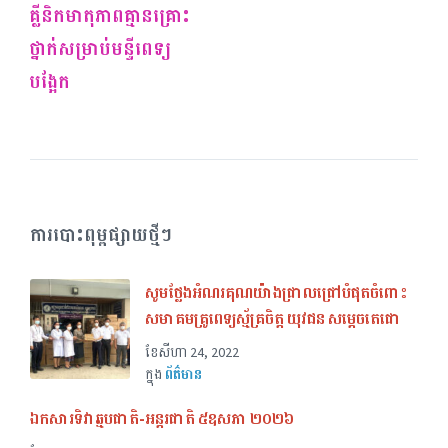
គ្លីនិកមាតុភាពគ្មានគ្រោះ
ថ្នាក់សម្រាប់មន្ទីពេទ្យ
បង្អែក
ការបោះពុម្ពផ្សាយថ្មីៗ
សូមថ្លែងអំណរគុណយ៉ាងជ្រាលជ្រៅបំផុតចំពោះ
សមាគមគ្រូពេទ្យស្ម័គ្រចិត្ត យុវជន សម្តេចតេជោ
ខែ​សីហា 24, 2022
ក្នុង
ព័ត៌មាន
ឯកសារទិវាឆ្មបជាតិ-អន្តរជាតិ ៥ឧសភា ២០២៦