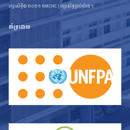
រក្សាសិទ្ធិ© ២០២១ NMCHC | រក្សា​​សិទ្ធ​គ្រប់យ៉ាង។
គាំទ្រដោយ