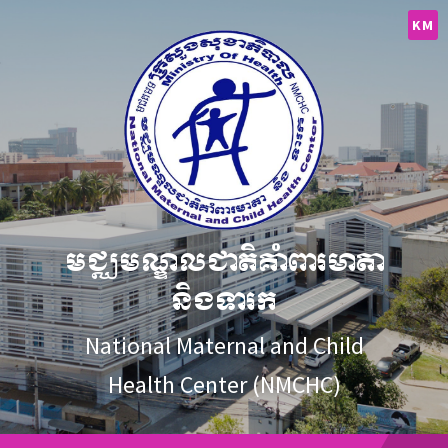
Skip
Skip
Skip
to
to
to
KM
content
main
footer
navigation
មជ្ឈមណ្ឌលជាតិគាំពារមាតា
និងទារក
National Maternal and Child
Health Center (NMCHC)