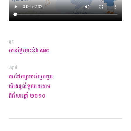
មុន
មានផ្ទៃពោះនិង ANC
បន្ទាប់
ការថែរក្សាការរំលូតកូន
យ៉ាងទូលំទូលាយតាម
ពិធីសារឆ្នាំ ២០១០