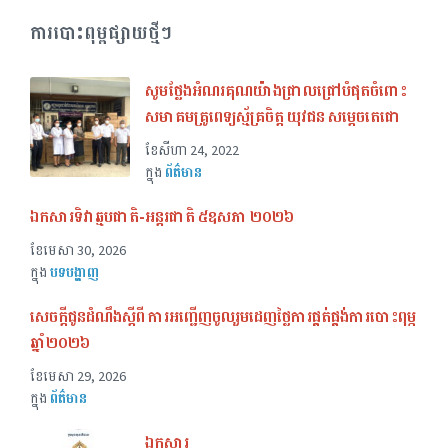
ការបោះពុម្ពផ្សាយថ្មីៗ
សូមថ្លែងអំណរគុណយ៉ាងជ្រាលជ្រៅបំផុតចំពោះ
សមាគមគ្រូពេទ្យស្ម័គ្រចិត្ត យុវជន សម្តេចតេជោ
ខែ​សីហា 24, 2022
ក្នុង
ព័ត៌មាន
ឯកសារទិវាឆ្មបជាតិ-អន្តរជាតិ ៥ឧសភា ២០២៦
ខែ​មេសា 30, 2026
ក្នុង
បទបង្ហាញ
សេចក្ដីជូនដំណឹងស្ដីពី ការអញ្ជើញចូលរួមដេញថ្លៃការផ្គត់ផ្គង់ការបោះពុម្ភ
ឆ្នាំ២០២៦
ខែ​មេសា 29, 2026
ក្នុង
ព័ត៌មាន
ឯកសារ