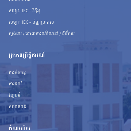
សមា្ភរៈ IEC – វីឌីអូ
សមា្ភរៈ IEC – ប័ណ្ណប្រកាស
ស្តង់ដារ / គោលការណ៍ណែនាំ / ពិធីសារ
ប្រភេទព្រឹត្តិការណ៍
ការកំសាន្ត
ការអប់រំ
វប្បធម៌
សហគមន៍
តំណរហ័ស