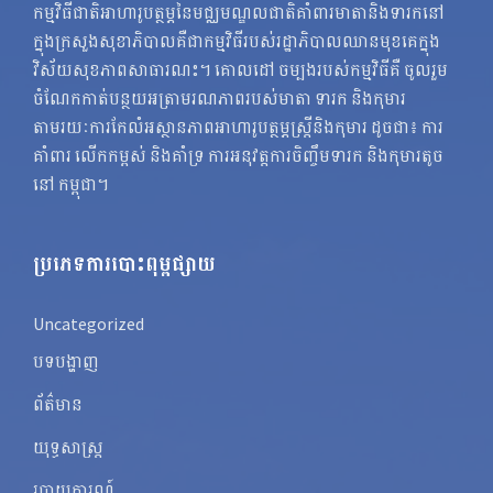
កម្មវិធីជាតិអាហារូបត្ថម្ភនៃមជ្ឈមណ្ឌលជាតិគាំពារមាតានិងទារកនៅ
ក្នុងក្រសួងសុខាភិបាលគឺជាកម្មវិធីរបស់រដ្ឋាភិបាលឈានមុខគេក្នុង
វិស័យសុខភាពសាធារណះ។ គោលដៅ ចម្បងរបស់កម្មវិធីគឺ ចូលរួម
ចំណែកកាត់បន្ថយអត្រាមរណភាពរបស់មាតា ទារក និងកុមារ
តាមរយៈការកែលំអស្ថានភាពអាហារូបត្ថម្ភស្ត្រីនិងកុមារ ដូចជា៖ ការ
គាំពារ លើកកម្ពស់ និងគាំទ្រ ការអនុវត្តការចិញ្ចឹមទារក និងកុមារតូច
នៅ កម្ពុជា។
ប្រភេទការបោះពុម្ពផ្សាយ
Uncategorized
បទបង្ហាញ
ព័ត៌មាន
យុទ្ធសាស្ត្រ
របាយការណ៍