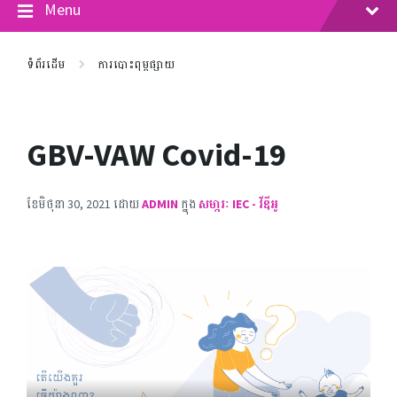
Menu
ទំព័រដើម
ការបោះពុម្ពផ្សាយ
GBV-VAW Covid-19
ខែ​មិថុនា 30, 2021
ដោយ
ADMIN
ក្នុង
សមា្ភរៈ IEC - វីឌីអូ