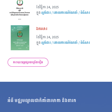
ខែ​វិច្ឆិកា 24, 2025
ក្នុង
ស្តង់ដារ / គោលការណ៍ណែនាំ / ពិធីសារ
ឯកសារ
ខែ​វិច្ឆិកា 24, 2025
ក្នុង
ស្តង់ដារ / គោលការណ៍ណែនាំ / ពិធីសារ
ការបោះពុម្ពផ្សាយច្រើនទៀត
អំពី មជ្ឈមណ្ឌលជាតិគាំពារមាតា និងទារក