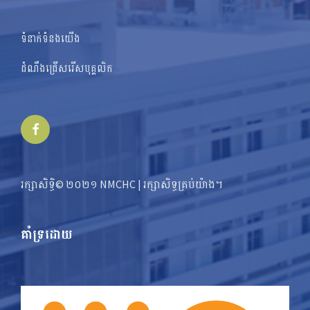
ទំនាក់ទំនងយើង
ដំណឹងជ្រើសរើសបុគ្គលិក
Facebook
រក្សាសិទ្ធិ© ២០២១ NMCHC | រក្សា​​សិទ្ធ​គ្រប់យ៉ាង។
គាំទ្រដោយ