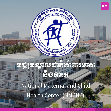
Skip
Skip
Skip
to
to
to
KM
content
main
footer
navigation
មជ្ឈមណ្ឌលជាតិគាំពារមាតា
និងទារក
National Maternal and Child
Health Center (NMCHC)