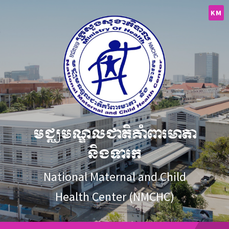
Skip
Skip
Skip
to
to
to
KM
content
main
footer
navigation
មជ្ឈមណ្ឌលជាតិគាំពារមាតា
និងទារក
National Maternal and Child
Health Center (NMCHC)