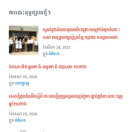
ការបោះពុម្ពផ្សាយថ្មីៗ
សូមថ្លែងអំណរគុណយ៉ាងជ្រាលជ្រៅបំផុតចំពោះ
សមាគមគ្រូពេទ្យស្ម័គ្រចិត្ត យុវជន សម្តេចតេជោ
ខែ​សីហា 24, 2022
ក្នុង
ព័ត៌មាន
ឯកសារទិវាឆ្មបជាតិ-អន្តរជាតិ ៥ឧសភា ២០២៦
ខែ​មេសា 30, 2026
ក្នុង
បទបង្ហាញ
សេចក្ដីជូនដំណឹងស្ដីពី ការអញ្ជើញចូលរួមដេញថ្លៃការផ្គត់ផ្គង់ការបោះពុម្ភ
ឆ្នាំ២០២៦
ខែ​មេសា 29, 2026
ក្នុង
ព័ត៌មាន