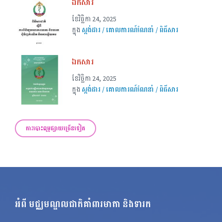
ឯកសារ
ខែ​វិច្ឆិកា 24, 2025
ក្នុង
ស្តង់ដារ / គោលការណ៍ណែនាំ / ពិធីសារ
ឯកសារ
ខែ​វិច្ឆិកា 24, 2025
ក្នុង
ស្តង់ដារ / គោលការណ៍ណែនាំ / ពិធីសារ
ការបោះពុម្ពផ្សាយច្រើនទៀត
អំពី មជ្ឈមណ្ឌលជាតិគាំពារមាតា និងទារក