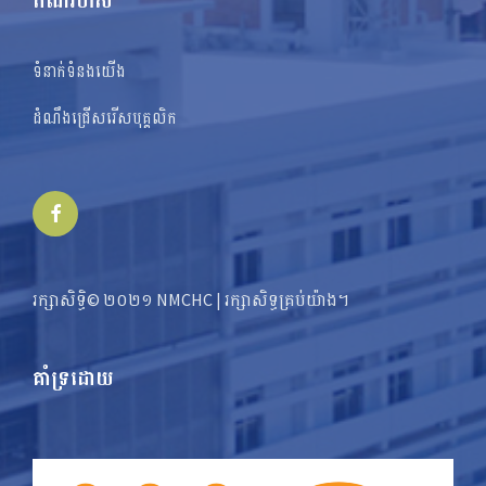
តំណរហ័ស
ទំនាក់ទំនងយើង
ដំណឹងជ្រើសរើសបុគ្គលិក
Facebook
រក្សាសិទ្ធិ© ២០២១ NMCHC | រក្សា​​សិទ្ធ​គ្រប់យ៉ាង។
គាំទ្រដោយ