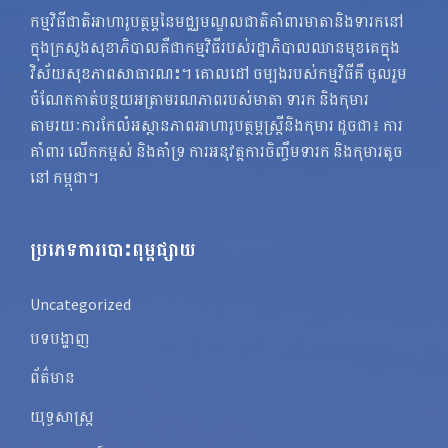
កម្មវិធីជាតិអាហារូបត្ថម្ភនៃមជ្ឈមណ្ឌលជាតិគាំពារមាតានិងទារកនៅ
ក្នុងក្រសួងសុខាភិបាលគឺជាកម្មវិធីរបស់រដ្ឋាភិបាលឈានមុខគេក្នុង
វិស័យសុខភាពសាធារណះ។ គោលដៅ ចម្បងរបស់កម្មវិធីគឺ ចូលរួម
ចំណែកកាត់បន្ថយអត្រាមរណភាពរបស់មាតា ទារក និងកុមារ
តាមរយៈការកែលំអស្ថានភាពអាហារូបត្ថម្ភស្ត្រីនិងកុមារ ដូចជា៖ ការ
គាំពារ លើកកម្ពស់ និងគាំទ្រ ការអនុវត្តការចិញ្ចឹមទារក និងកុមារតូច
នៅ កម្ពុជា។
ប្រភេទការបោះពុម្ពផ្សាយ
Uncategorized
បទបង្ហាញ
ព័ត៌មាន
យុទ្ធសាស្ត្រ