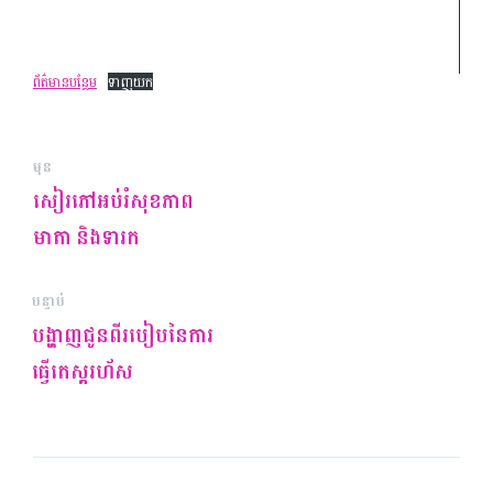
ព័ត៌មាន​បន្ថែម
ទាញយក
មុន
សៀរភៅអប់រំសុខភាព
មាតា និងទារក
បន្ទាប់
បង្ហាញជូនពីរបៀបនៃការ
ធ្វើតេស្តរហ័ស