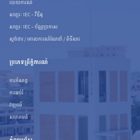
របាយការណ៍
សមា្ភរៈ IEC – វីឌីអូ
សមា្ភរៈ IEC – ប័ណ្ណប្រកាស
ស្តង់ដារ / គោលការណ៍ណែនាំ / ពិធីសារ
ប្រភេទព្រឹត្តិការណ៍
ការកំសាន្ត
ការអប់រំ
វប្បធម៌
សហគមន៍