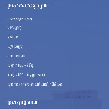
ប្រភេទការបោះពុម្ពផ្សាយ
Uncategorized
បទបង្ហាញ
ព័ត៌មាន
យុទ្ធសាស្ត្រ
របាយការណ៍
សមា្ភរៈ IEC – វីឌីអូ
សមា្ភរៈ IEC – ប័ណ្ណប្រកាស
ស្តង់ដារ / គោលការណ៍ណែនាំ / ពិធីសារ
ប្រភេទព្រឹត្តិការណ៍