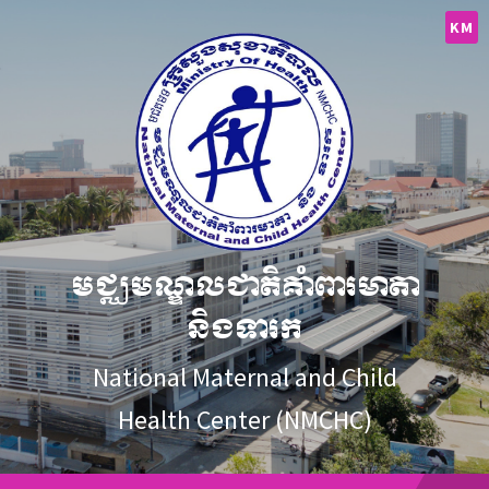
Skip
Skip
Skip
to
to
to
KM
content
main
footer
navigation
មជ្ឈមណ្ឌលជាតិគាំពារមាតា
និងទារក
National Maternal and Child
Health Center (NMCHC)