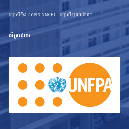
រក្សាសិទ្ធិ© ២០២១ NMCHC | រក្សា​​សិទ្ធ​គ្រប់យ៉ាង។
គាំទ្រដោយ