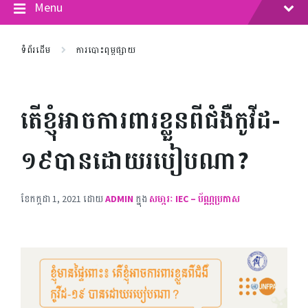
Menu
ទំព័រដើម
ការបោះពុម្ពផ្សាយ
តើខ្ញុំអាចការពារខ្លួនពីជំងឺកូវីដ-
១៩បានដោយរបៀបណា?
ខែ​កក្កដា 1, 2021
ដោយ
ADMIN
ក្នុង
សមា្ភរៈ IEC – ប័ណ្ណប្រកាស