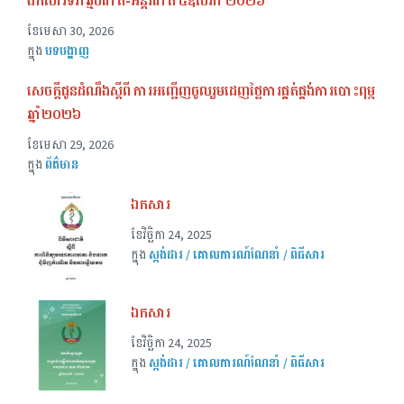
ឯកសារទិវាឆ្មបជាតិ-អន្តរជាតិ ៥ឧសភា ២០២៦
ខែ​មេសា 30, 2026
ក្នុង
បទបង្ហាញ
សេចក្ដីជូនដំណឹងស្ដីពី ការអញ្ជើញចូលរួមដេញថ្លៃការផ្គត់ផ្គង់ការបោះពុម្ភ
ឆ្នាំ២០២៦
ខែ​មេសា 29, 2026
ក្នុង
ព័ត៌មាន
ឯកសារ
ខែ​វិច្ឆិកា 24, 2025
ក្នុង
ស្តង់ដារ / គោលការណ៍ណែនាំ / ពិធីសារ
ឯកសារ
ខែ​វិច្ឆិកា 24, 2025
ក្នុង
ស្តង់ដារ / គោលការណ៍ណែនាំ / ពិធីសារ