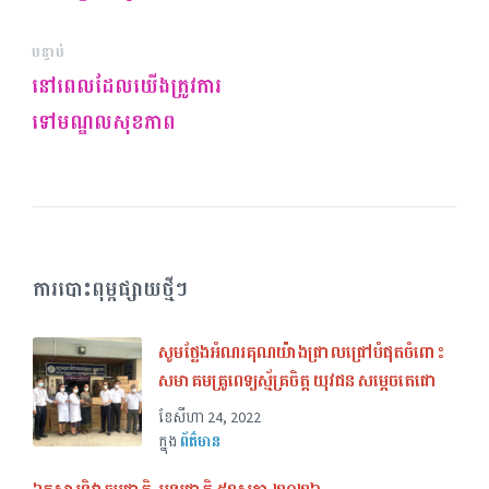
បន្ទាប់
នៅពេលដែលយើងត្រូវការ
ទៅមណ្ឌលសុខភាព
ការបោះពុម្ពផ្សាយថ្មីៗ
សូមថ្លែងអំណរគុណយ៉ាងជ្រាលជ្រៅបំផុតចំពោះ
សមាគមគ្រូពេទ្យស្ម័គ្រចិត្ត យុវជន សម្តេចតេជោ
ខែ​សីហា 24, 2022
ក្នុង
ព័ត៌មាន