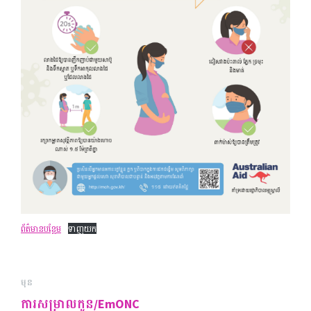
ព័ត៌មាន​បន្ថែម
ទាញយក
មុន
ការសម្រាលកូន/EmONC