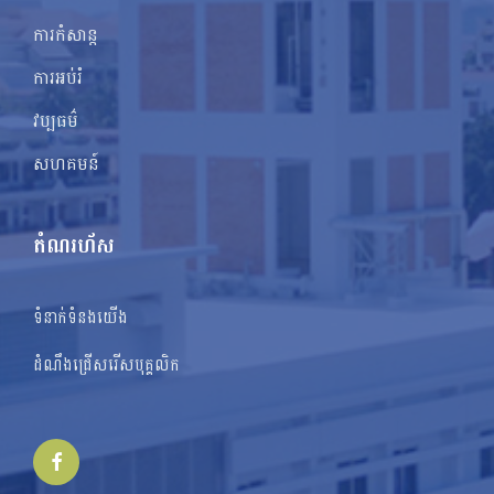
ការកំសាន្ត
ការអប់រំ
វប្បធម៌
សហគមន៍
តំណរហ័ស
ទំនាក់ទំនងយើង
ដំណឹងជ្រើសរើសបុគ្គលិក
Facebook