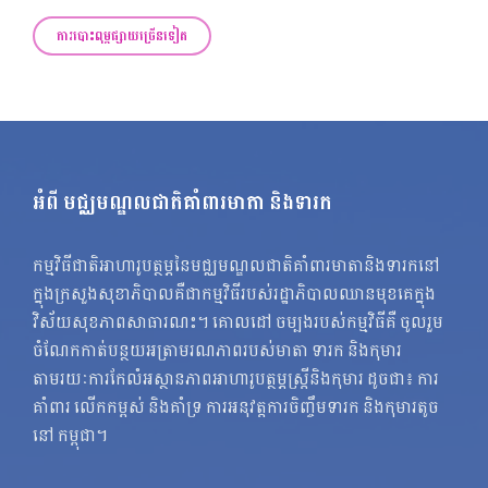
ការបោះពុម្ពផ្សាយច្រើនទៀត
អំពី មជ្ឈមណ្ឌលជាតិគាំពារមាតា និងទារក
កម្មវិធីជាតិអាហារូបត្ថម្ភនៃមជ្ឈមណ្ឌលជាតិគាំពារមាតានិងទារកនៅ
ក្នុងក្រសួងសុខាភិបាលគឺជាកម្មវិធីរបស់រដ្ឋាភិបាលឈានមុខគេក្នុង
វិស័យសុខភាពសាធារណះ។ គោលដៅ ចម្បងរបស់កម្មវិធីគឺ ចូលរួម
ចំណែកកាត់បន្ថយអត្រាមរណភាពរបស់មាតា ទារក និងកុមារ
តាមរយៈការកែលំអស្ថានភាពអាហារូបត្ថម្ភស្ត្រីនិងកុមារ ដូចជា៖ ការ
គាំពារ លើកកម្ពស់ និងគាំទ្រ ការអនុវត្តការចិញ្ចឹមទារក និងកុមារតូច
នៅ កម្ពុជា។