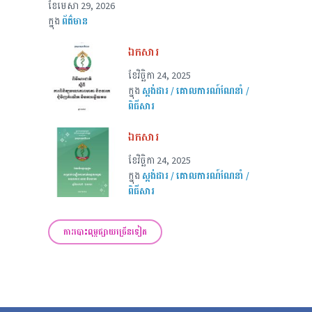
ខែ​មេសា 29, 2026
ក្នុង
ព័ត៌មាន
ឯកសារ
ខែ​វិច្ឆិកា 24, 2025
ក្នុង
ស្តង់ដារ / គោលការណ៍ណែនាំ /
ពិធីសារ
ឯកសារ
ខែ​វិច្ឆិកា 24, 2025
ក្នុង
ស្តង់ដារ / គោលការណ៍ណែនាំ /
ពិធីសារ
ការបោះពុម្ពផ្សាយច្រើនទៀត