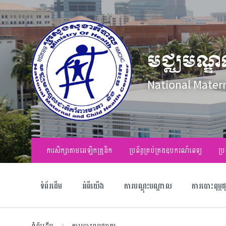
Skip
Skip
Skip
to
to
to
content
main
footer
navigation
មជ្ឈមណ្ឌ
National Mater
ការសិក្សាតាមអេឡិកត្រូនិក
ប្រព័ន្ធគ្រប់គ្រងឧបករណ៍ពេទ្យ
ប្រ
ទំព័រដើម
អំពីយើង
ការបណ្តុះបណ្តាល
ការបោះពុម្ព
ទំព័រដើម
ការបោះពុម្ពផ្សាយ