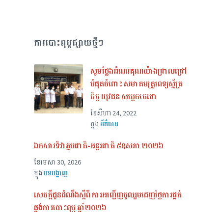
ការបោះពុម្ពផ្សាយថ្មីៗ
សូមថ្លែងអំណរគុណយ៉ាងជ្រាលជ្រៅ
បំផុតចំពោះ សមាគមគ្រូពេទ្យស្ម័គ្រ
ចិត្ត យុវជន សម្តេចតេជោ
ខែ​សីហា 24, 2022
ក្នុង
ព័ត៌មាន
ឯកសារទិវាឆ្មបជាតិ-អន្តរជាតិ ៥ឧសភា ២០២៦
ខែ​មេសា 30, 2026
ក្នុង
បទបង្ហាញ
សេចក្ដីជូនដំណឹងស្ដីពី ការអញ្ជើញចូលរួមដេញថ្លៃការផ្គត់
ផ្គង់ការបោះពុម្ភ ឆ្នាំ២០២៦