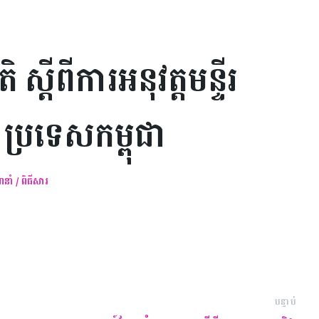
ីពីការអនុវត្តមន្ទីរ
្រទេសកម្ពុជា
ាំ / ពិធីសារ
បន្ទាប់