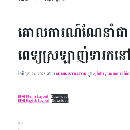
គោលការណ៍ណែនាំជាតិ ស្ដ
ពេទ្យស្រឡាញ់ទារកនៅប
ខែ​មិថុនា 24, 2025
ដោយ
ADMINISTRATOR
ក្នុង
ស្តង់ដារ / គោលការណ៍ណែន
BFHI-Khmer Layout
Download
BFHI-English Layout
Download
មុន