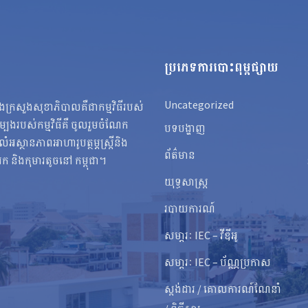
ប្រភេទការបោះពុម្ពផ្សាយ
Uncategorized
នុងក្រសួងសុខាភិបាលគឺជាកម្មវិធីរបស់
ងរបស់កម្មវិធីគឺ ចូលរួមចំណែក
បទបង្ហាញ
្ថានភាពអាហារូបត្ថម្ភស្ត្រីនិង
ព័ត៌មាន
ារក និងកុមារតូចនៅ កម្ពុជា។
យុទ្ធសាស្ត្រ
របាយការណ៍
សមា្ភរៈ IEC – វីឌីអូ
សមា្ភរៈ IEC – ប័ណ្ណប្រកាស
ស្តង់ដារ / គោលការណ៍ណែនាំ