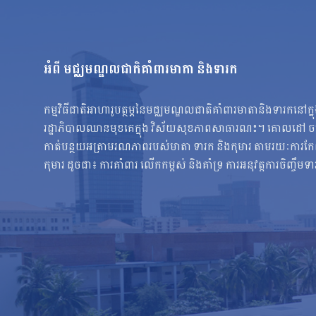
អំពី មជ្ឈមណ្ឌលជាតិគាំពារមាតា និងទារក
កម្មវិធីជាតិអាហារូបត្ថម្ភនៃមជ្ឈមណ្ឌលជាតិគាំពារមាតានិងទារកនៅក្
រដ្ឋាភិបាលឈានមុខគេក្នុង វិស័យសុខភាពសាធារណះ។ គោលដៅ ចម្ប
កាត់បន្ថយអត្រាមរណភាពរបស់មាតា ទារក និងកុមារ តាមរយៈការកែលំអស
កុមារ ដូចជា៖ ការគាំពារ លើកកម្ពស់ និងគាំទ្រ ការអនុវត្តការចិញ្ចឹមទ