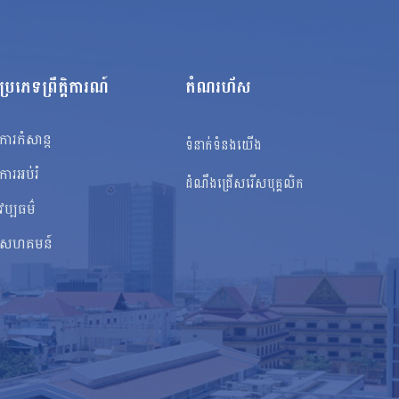
ប្រភេទព្រឹត្តិការណ៍
តំណរហ័ស
ការកំសាន្ត
ទំនាក់ទំនងយើង
ការអប់រំ
ដំណឹងជ្រើសរើសបុគ្គលិក
វប្បធម៌
សហគមន៍