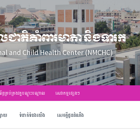
លជាតិគាំពារមាតា និងទារក
nal and Child Health Center (NMCHC)
ព័ន្ធគ្រប់គ្រងវគ្គបណ្ដុះបណ្ដាល
សេវាកម្មផ្សេងៗ
ផ្សាយ
ទំនាក់ទំនងយើង
សេចក្តីជូនដំណឹង