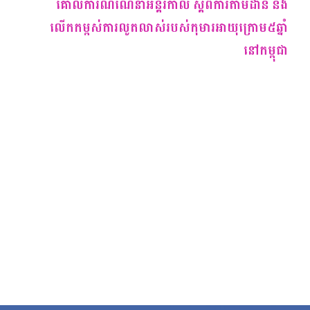
គោលការណ៍ណែនាំអន្តរកាល ស្ដីពីការតាមដាន និង
លើកកម្ពស់ការលូតលាស់របស់កុមារអាយុក្រោម៥ឆ្នាំ
នៅកម្ពុជា