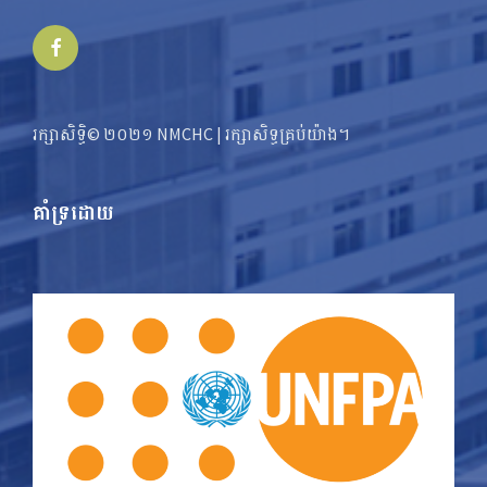
Facebook
រក្សាសិទ្ធិ© ២០២១ NMCHC | រក្សា​​សិទ្ធ​គ្រប់យ៉ាង។
គាំទ្រដោយ