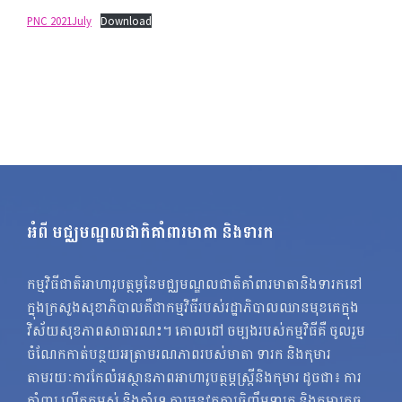
PNC 2021July
Download
អំពី មជ្ឈមណ្ឌលជាតិគាំពារមាតា និងទារក
កម្មវិធីជាតិអាហារូបត្ថម្ភនៃមជ្ឈមណ្ឌលជាតិគាំពារមាតានិងទារកនៅ
ក្នុងក្រសួងសុខាភិបាលគឺជាកម្មវិធីរបស់រដ្ឋាភិបាលឈានមុខគេក្នុង
វិស័យសុខភាពសាធារណះ។ គោលដៅ ចម្បងរបស់កម្មវិធីគឺ ចូលរួម
ចំណែកកាត់បន្ថយអត្រាមរណភាពរបស់មាតា ទារក និងកុមារ
តាមរយៈការកែលំអស្ថានភាពអាហារូបត្ថម្ភស្ត្រីនិងកុមារ ដូចជា៖ ការ
គាំពារ លើកកម្ពស់ និងគាំទ្រ ការអនុវត្តការចិញ្ចឹមទារក និងកុមារតូច