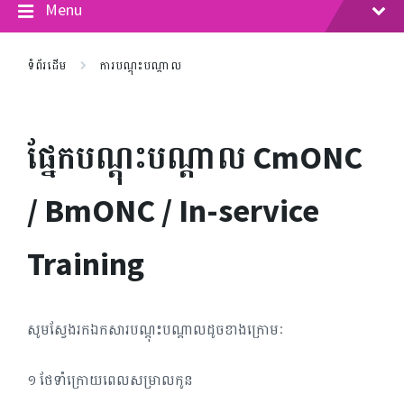
Menu
ទំព័រដើម
ការបណ្តុះបណ្តាល
ផ្នែកបណ្តុះបណ្តាល CmONC
/ BmONC / In-service
Training
សូមស្វែងរកឯកសារបណ្តុះបណ្តាលដូចខាងក្រោមៈ
១​ ថែទាំក្រោយពេលសម្រាលកូន