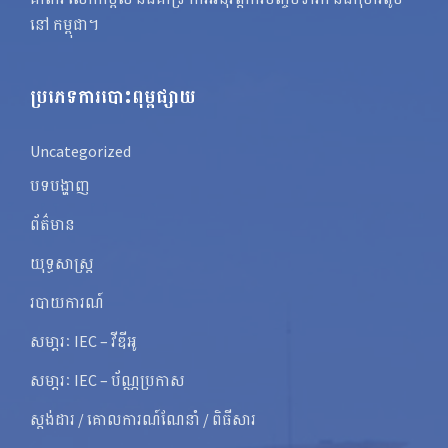
នៅ កម្ពុជា។
ប្រភេទការបោះពុម្ពផ្សាយ
Uncategorized
បទបង្ហាញ
ព័ត៌មាន
យុទ្ធសាស្ត្រ
របាយការណ៍
សមា្ភរៈ IEC – វីឌីអូ
សមា្ភរៈ IEC – ប័ណ្ណប្រកាស
ស្តង់ដារ / គោលការណ៍ណែនាំ / ពិធីសារ