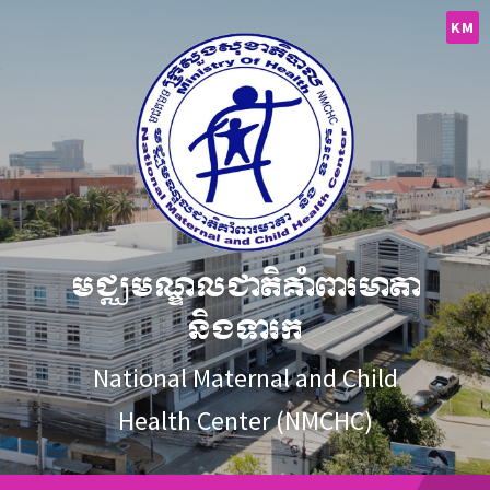
Skip
Skip
Skip
to
to
to
KM
content
main
footer
navigation
មជ្ឈមណ្ឌលជាតិគាំពារមាតា
និងទារក
National Maternal and Child
Health Center (NMCHC)