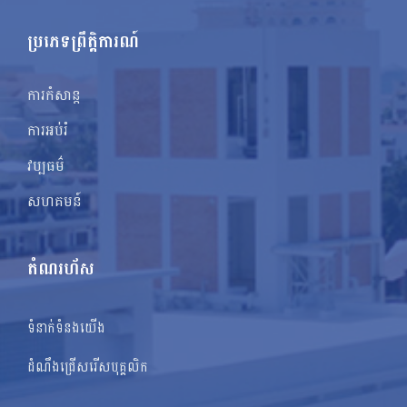
ប្រភេទព្រឹត្តិការណ៍
ការកំសាន្ត
ការអប់រំ
វប្បធម៌
សហគមន៍
តំណរហ័ស
ទំនាក់ទំនងយើង
ដំណឹងជ្រើសរើសបុគ្គលិក