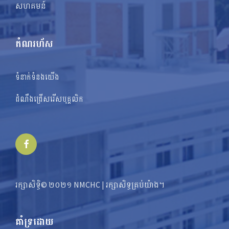
សហគមន៍
តំណរហ័ស
ទំនាក់ទំនងយើង
ដំណឹងជ្រើសរើសបុគ្គលិក
Facebook
រក្សាសិទ្ធិ© ២០២១ NMCHC | រក្សា​​សិទ្ធ​គ្រប់យ៉ាង។
គាំទ្រដោយ