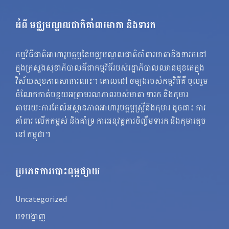
អំពី មជ្ឈមណ្ឌលជាតិគាំពារមាតា និងទារក
កម្មវិធីជាតិអាហារូបត្ថម្ភនៃមជ្ឈមណ្ឌលជាតិគាំពារមាតានិងទារកនៅ
ក្នុងក្រសួងសុខាភិបាលគឺជាកម្មវិធីរបស់រដ្ឋាភិបាលឈានមុខគេក្នុង
វិស័យសុខភាពសាធារណះ។ គោលដៅ ចម្បងរបស់កម្មវិធីគឺ ចូលរួម
ចំណែកកាត់បន្ថយអត្រាមរណភាពរបស់មាតា ទារក និងកុមារ
តាមរយៈការកែលំអស្ថានភាពអាហារូបត្ថម្ភស្ត្រីនិងកុមារ ដូចជា៖ ការ
គាំពារ លើកកម្ពស់ និងគាំទ្រ ការអនុវត្តការចិញ្ចឹមទារក និងកុមារតូច
នៅ កម្ពុជា។
ប្រភេទការបោះពុម្ពផ្សាយ
Uncategorized
បទបង្ហាញ