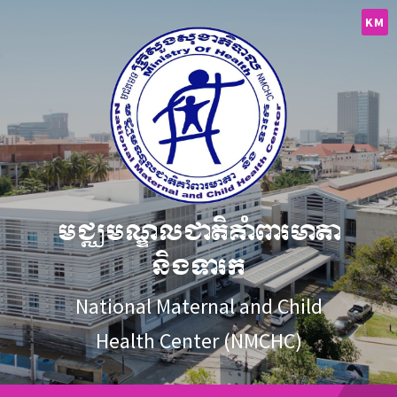
Skip
Skip
Skip
to
to
to
KM
content
main
footer
navigation
មជ្ឈមណ្ឌលជាតិគាំពារមាតា
និងទារក
National Maternal and Child
Health Center (NMCHC)