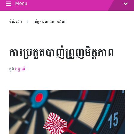
Menu
ទំព័រដើម
ព្រឹត្តិការណ៍ជិតមកដល់
ការប្រកួតបាញ់ព្រួញមិត្តភាព
ក្នុង
វប្បធម៌