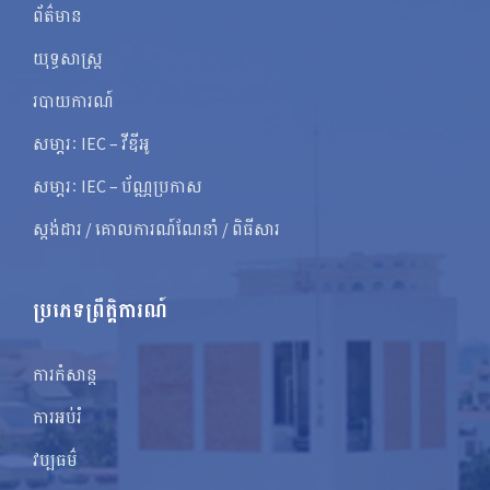
ព័ត៌មាន
យុទ្ធសាស្ត្រ
របាយការណ៍
សមា្ភរៈ IEC – វីឌីអូ
សមា្ភរៈ IEC – ប័ណ្ណប្រកាស
ស្តង់ដារ / គោលការណ៍ណែនាំ / ពិធីសារ
ប្រភេទព្រឹត្តិការណ៍
ការកំសាន្ត
ការអប់រំ
វប្បធម៌