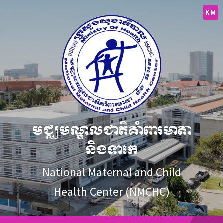
Skip
Skip
Skip
to
to
to
KM
content
main
footer
navigation
មជ្ឈមណ្ឌលជាតិគាំពារមាតា
និងទារក
National Maternal and Child
Health Center (NMCHC)