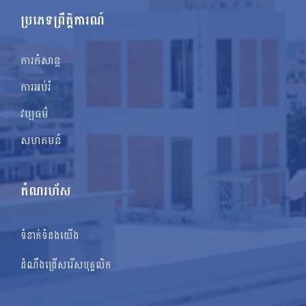
ប្រភេទព្រឹត្តិការណ៍
ការកំសាន្ត
ការអប់រំ
វប្បធម៌
សហគមន៍
តំណរហ័ស
ទំនាក់ទំនងយើង
ដំណឹងជ្រើសរើសបុគ្គលិក