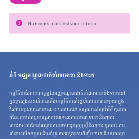
No events matched your criteria
អំពី មជ្ឈមណ្ឌលជាតិគាំពារមាតា និងទារក
កម្មវិធីជាតិអាហារូបត្ថម្ភនៃមជ្ឈមណ្ឌលជាតិគាំពារមាតានិងទារកនៅ
ក្នុងក្រសួងសុខាភិបាលគឺជាកម្មវិធីរបស់រដ្ឋាភិបាលឈានមុខគេក្នុង
វិស័យសុខភាពសាធារណះ។ គោលដៅ ចម្បងរបស់កម្មវិធីគឺ ចូលរួម
ចំណែកកាត់បន្ថយអត្រាមរណភាពរបស់មាតា ទារក និងកុមារ
តាមរយៈការកែលំអស្ថានភាពអាហារូបត្ថម្ភស្ត្រីនិងកុមារ ដូចជា៖ ការ
គាំពារ លើកកម្ពស់ និងគាំទ្រ ការអនុវត្តការចិញ្ចឹមទារក និងកុមារតូច