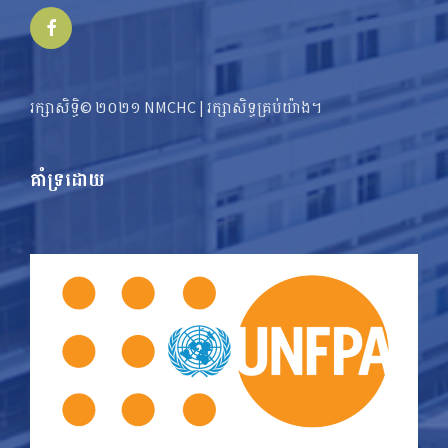
Facebook
រក្សាសិទ្ធិ© ២០២១ NMCHC | រក្សា​​សិទ្ធ​គ្រប់យ៉ាង។
គាំទ្រដោយ