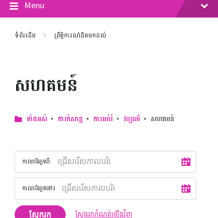
Menu
ទំព័រដើម
ព្រឹត្តិការណ៍ជិតមកដល់
សហគមន៍
ទាំងអស់
ការកំសាន្ត
ការអប់រំ
វប្បធម៌
សហគមន៍
កាលបរិច្ឆេទ​ពី:
កាលបរិច្ឆេទទៅ៖
ស្វែករក
ស្វែងរកកំណត់ឡើងវិញ