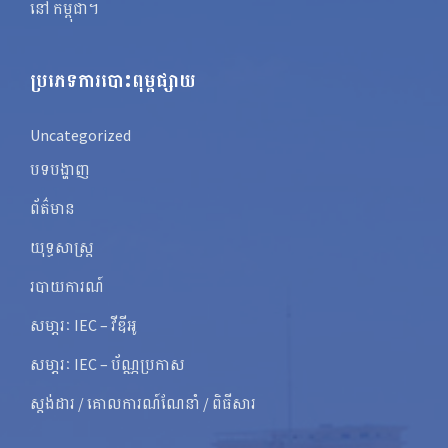
នៅ កម្ពុជា។
ប្រភេទការបោះពុម្ពផ្សាយ
Uncategorized
បទបង្ហាញ
ព័ត៌មាន
យុទ្ធសាស្ត្រ
របាយការណ៍
សមា្ភរៈ IEC – វីឌីអូ
សមា្ភរៈ IEC – ប័ណ្ណប្រកាស
ស្តង់ដារ / គោលការណ៍ណែនាំ / ពិធីសារ