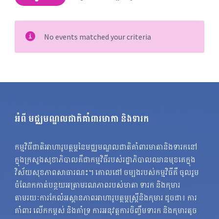
No events matched your criteria
អំពី មជ្ឈមណ្ឌលជាតិគាំពារមាតា និងទារក
កម្មវិធីជាតិអាហារូបត្ថម្ភនៃមជ្ឈមណ្ឌលជាតិគាំពារមាតានិងទារកនៅ
ក្នុងក្រសួងសុខាភិបាលគឺជាកម្មវិធីរបស់រដ្ឋាភិបាលឈានមុខគេក្នុង
វិស័យសុខភាពសាធារណះ។ គោលដៅ ចម្បងរបស់កម្មវិធីគឺ ចូលរួម
ចំណែកកាត់បន្ថយអត្រាមរណភាពរបស់មាតា ទារក និងកុមារ
តាមរយៈការកែលំអស្ថានភាពអាហារូបត្ថម្ភស្ត្រីនិងកុមារ ដូចជា៖ ការ
គាំពារ លើកកម្ពស់ និងគាំទ្រ ការអនុវត្តការចិញ្ចឹមទារក និងកុមារតូច