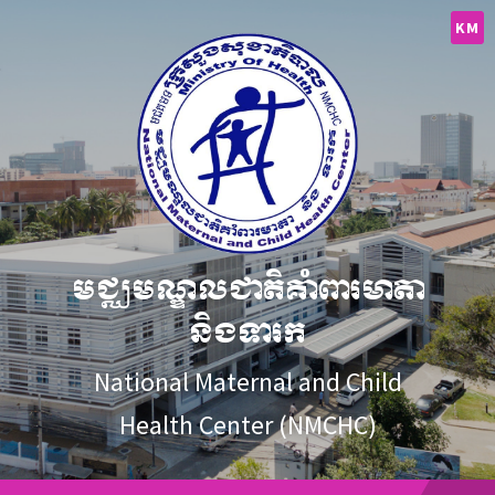
Skip
Skip
Skip
to
to
to
KM
content
main
footer
navigation
មជ្ឈមណ្ឌលជាតិគាំពារមាតា
និងទារក
National Maternal and Child
Health Center (NMCHC)