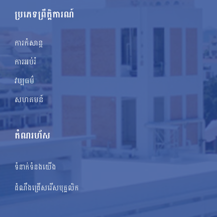
ប្រភេទព្រឹត្តិការណ៍
ការកំសាន្ត
ការអប់រំ
វប្បធម៌
សហគមន៍
តំណរហ័ស
ទំនាក់ទំនងយើង
ដំណឹងជ្រើសរើសបុគ្គលិក