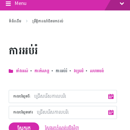
Menu
ទំព័រដើម
ព្រឹត្តិការណ៍ជិតមកដល់
ការអប់រំ
ទាំងអស់
ការកំសាន្ត
ការអប់រំ
វប្បធម៌
សហគមន៍
កាលបរិច្ឆេទ​ពី:
កាលបរិច្ឆេទទៅ៖
ស្វែករក
ស្វែងរកកំណត់ឡើងវិញ