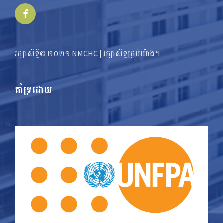
Facebook
រក្សាសិទ្ធិ© ២០២១ NMCHC | រក្សា​​សិទ្ធ​គ្រប់យ៉ាង។
គាំទ្រដោយ