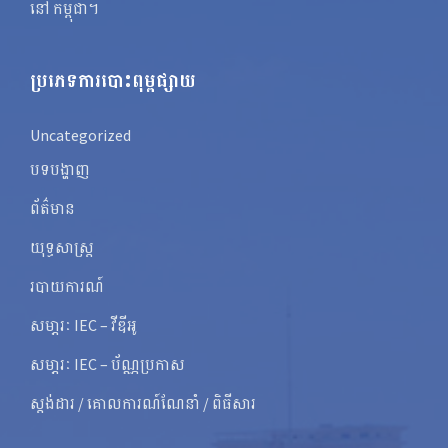
នៅ កម្ពុជា។
ប្រភេទការបោះពុម្ពផ្សាយ
Uncategorized
បទបង្ហាញ
ព័ត៌មាន
យុទ្ធសាស្ត្រ
របាយការណ៍
សមា្ភរៈ IEC – វីឌីអូ
សមា្ភរៈ IEC – ប័ណ្ណប្រកាស
ស្តង់ដារ / គោលការណ៍ណែនាំ / ពិធីសារ