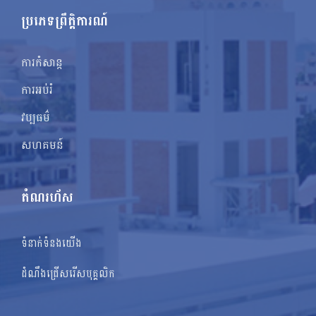
ប្រភេទព្រឹត្តិការណ៍
ការកំសាន្ត
ការអប់រំ
វប្បធម៌
សហគមន៍
តំណរហ័ស
ទំនាក់ទំនងយើង
ដំណឹងជ្រើសរើសបុគ្គលិក