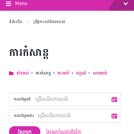
Menu
ទំព័រដើម
ព្រឹត្តិការណ៍ជិតមកដល់
ការកំសាន្ត
ទាំងអស់
ការកំសាន្ត
ការអប់រំ
វប្បធម៌
សហគមន៍
កាលបរិច្ឆេទ​ពី:
កាលបរិច្ឆេទទៅ៖
ស្វែករក
ស្វែងរកកំណត់ឡើងវិញ