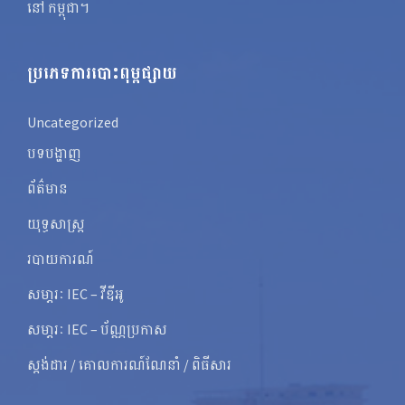
នៅ កម្ពុជា។
ប្រភេទការបោះពុម្ពផ្សាយ
Uncategorized
បទបង្ហាញ
ព័ត៌មាន
យុទ្ធសាស្ត្រ
របាយការណ៍
សមា្ភរៈ IEC – វីឌីអូ
សមា្ភរៈ IEC – ប័ណ្ណប្រកាស
ស្តង់ដារ / គោលការណ៍ណែនាំ / ពិធីសារ