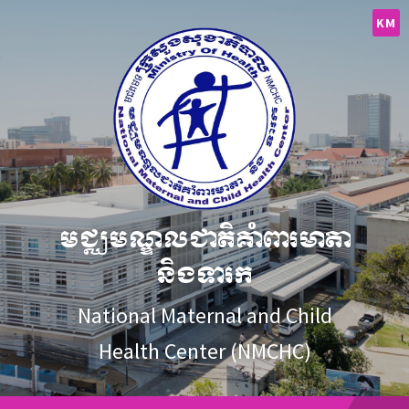
Skip
Skip
Skip
to
to
to
KM
content
main
footer
navigation
មជ្ឈមណ្ឌលជាតិគាំពារមាតា
និងទារក
National Maternal and Child
Health Center (NMCHC)