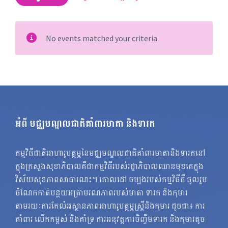
No events matched your criteria
អំពី មជ្ឈមណ្ឌលជាតិគាំពារមាតា និងទារក
កម្មវិធីជាតិអាហារូបត្ថម្ភនៃមជ្ឈមណ្ឌលជាតិគាំពារមាតានិងទារកនៅ
ក្នុងក្រសួងសុខាភិបាលគឺជាកម្មវិធីរបស់រដ្ឋាភិបាលឈានមុខគេក្នុង
វិស័យសុខភាពសាធារណះ។ គោលដៅ ចម្បងរបស់កម្មវិធីគឺ ចូលរួម
ចំណែកកាត់បន្ថយអត្រាមរណភាពរបស់មាតា ទារក និងកុមារ
តាមរយៈការកែលំអស្ថានភាពអាហារូបត្ថម្ភស្ត្រីនិងកុមារ ដូចជា៖ ការ
គាំពារ លើកកម្ពស់ និងគាំទ្រ ការអនុវត្តការចិញ្ចឹមទារក និងកុមារតូច