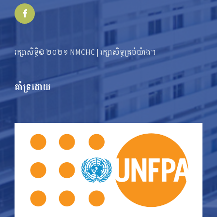
Facebook
រក្សាសិទ្ធិ© ២០២១ NMCHC | រក្សា​​សិទ្ធ​គ្រប់យ៉ាង។
គាំទ្រដោយ