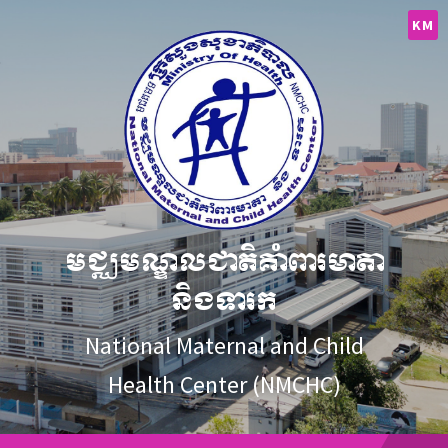
Skip
Skip
Skip
to
to
to
KM
content
main
footer
navigation
មជ្ឈមណ្ឌលជាតិគាំពារមាតា
និងទារក
National Maternal and Child
Health Center (NMCHC)