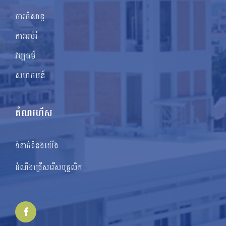
ការកំសាន្ត
ការអប់រំ
វប្បធម៌
សហគមន៍
តំណរហ័ស
ទំនាក់ទំនងយើង
ដំណឹងជ្រើសរើសបុគ្គលិក
Facebook