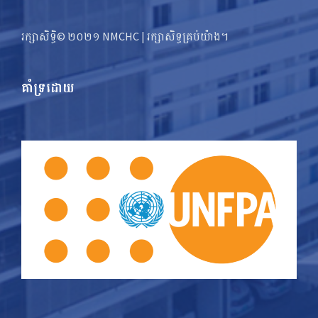
រក្សាសិទ្ធិ© ២០២១ NMCHC | រក្សា​​សិទ្ធ​គ្រប់យ៉ាង។
គាំទ្រដោយ