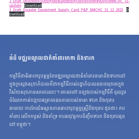
2_Draft_គោលនយោបាយត្រៀមនិងឆ្លើយតបគ្រោះមហន្តរាយទូទៅសម្រាប់NMCHC_31-
update
Download
3_Draft_Disaster_Equipment_Supply_Card_P&P_NMCHC_31_12_2023
D
ownload
អំពី មជ្ឈមណ្ឌលជាតិគាំពារមាតា និងទារក
កម្មវិធីជាតិអាហារូបត្ថម្ភនៃមជ្ឈមណ្ឌលជាតិគាំពារមាតានិងទារកនៅ
ក្នុងក្រសួងសុខាភិបាលគឺជាកម្មវិធីរបស់រដ្ឋាភិបាលឈានមុខគេក្នុង
វិស័យសុខភាពសាធារណះ។ គោលដៅ ចម្បងរបស់កម្មវិធីគឺ ចូលរួម
ចំណែកកាត់បន្ថយអត្រាមរណភាពរបស់មាតា ទារក និងកុមារ
តាមរយៈការកែលំអស្ថានភាពអាហារូបត្ថម្ភស្ត្រីនិងកុមារ ដូចជា៖ ការ
គាំពារ លើកកម្ពស់ និងគាំទ្រ ការអនុវត្តការចិញ្ចឹមទារក និងកុមារតូច
នៅ កម្ពុជា។