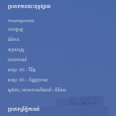
ប្រភេទការបោះពុម្ពផ្សាយ
Uncategorized
បទបង្ហាញ
ព័ត៌មាន
យុទ្ធសាស្ត្រ
របាយការណ៍
សមា្ភរៈ IEC – វីឌីអូ
សមា្ភរៈ IEC – ប័ណ្ណប្រកាស
ស្តង់ដារ / គោលការណ៍ណែនាំ / ពិធីសារ
ប្រភេទព្រឹត្តិការណ៍