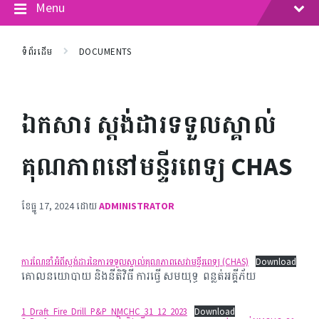
Menu
ទំព័រដើម
DOCUMENTS
ឯកសារ ស្តង់ដារទទួលស្គាល់
គុណភាពនៅមន្ទីរពេទ្យ CHAS
ខែ​ធ្នូ 17, 2024
ដោយ
ADMINISTRATOR
ការណែនាំអំពីស្តង់ដារនៃការទទួល​ស្គាល់គុណភាពសេវាមន្ទីរពេទ្យ (CHAS)
Download
គោលនយោបាយ និងនីតិវិធី ការធ្វើ សមយុទ្ធ ពន្លត់អគ្គីភ័យ
1_Draft_Fire_Drill_P&P_NMCHC_31_12_2023
Download