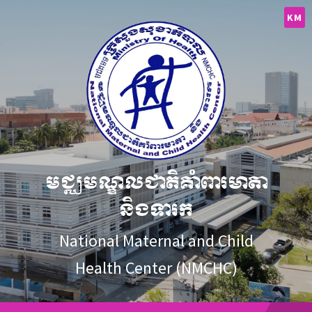
Skip
Skip
Skip
to
to
to
KM
content
main
footer
navigation
មជ្ឈមណ្ឌលជាតិគាំពារមាតា
និងទារក
National Maternal and Child
Health Center (NMCHC)