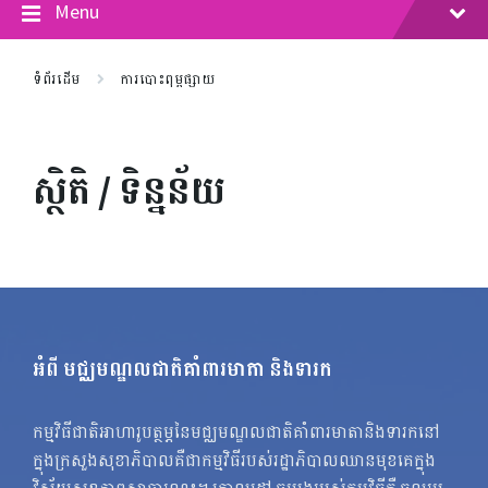
Menu
ទំព័រដើម
ការបោះពុម្ពផ្សាយ
ស្ថិតិ / ទិន្នន័យ
អំពី មជ្ឈមណ្ឌលជាតិគាំពារមាតា និងទារក
កម្មវិធីជាតិអាហារូបត្ថម្ភនៃមជ្ឈមណ្ឌលជាតិគាំពារមាតានិងទារកនៅ
ក្នុងក្រសួងសុខាភិបាលគឺជាកម្មវិធីរបស់រដ្ឋាភិបាលឈានមុខគេក្នុង
វិស័យសុខភាពសាធារណះ។ គោលដៅ ចម្បងរបស់កម្មវិធីគឺ ចូលរួម