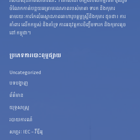
ចំណែកកាត់បន្ថយអត្រាមរណភាពរបស់មាតា ទារក និងកុមារ
តាមរយៈការកែលំអស្ថានភាពអាហារូបត្ថម្ភស្ត្រីនិងកុមារ ដូចជា៖ ការ
គាំពារ លើកកម្ពស់ និងគាំទ្រ ការអនុវត្តការចិញ្ចឹមទារក និងកុមារតូច
នៅ កម្ពុជា។
ប្រភេទការបោះពុម្ពផ្សាយ
Uncategorized
បទបង្ហាញ
ព័ត៌មាន
យុទ្ធសាស្ត្រ
របាយការណ៍
សមា្ភរៈ IEC – វីឌីអូ