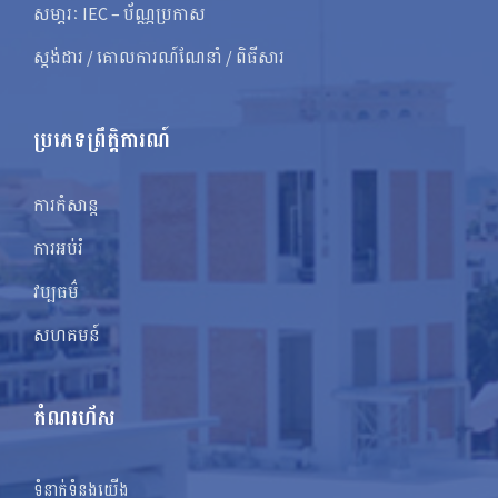
សមា្ភរៈ IEC – ប័ណ្ណប្រកាស
ស្តង់ដារ / គោលការណ៍ណែនាំ / ពិធីសារ
ប្រភេទព្រឹត្តិការណ៍
ការកំសាន្ត
ការអប់រំ
វប្បធម៌
សហគមន៍
តំណរហ័ស
ទំនាក់ទំនងយើង