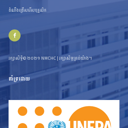
ដំណឹងជ្រើសរើសបុគ្គលិក
Facebook
រក្សាសិទ្ធិ© ២០២១ NMCHC | រក្សា​​សិទ្ធ​គ្រប់យ៉ាង។
គាំទ្រដោយ