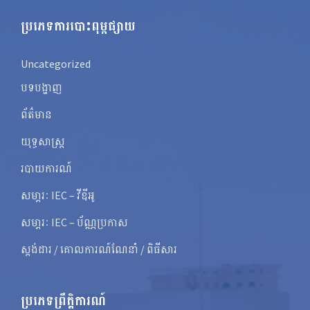
ប្រភេទការបោះពុម្ពផ្សាយ
Uncategorized
បទបង្ហាញ
ព័ត៌មាន
យុទ្ធសាស្ត្រ
របាយការណ៍
សមា្ភរៈ IEC – វីឌីអូ
សមា្ភរៈ IEC – ប័ណ្ណប្រកាស
ស្តង់ដារ / គោលការណ៍ណែនាំ / ពិធីសារ
ប្រភេទព្រឹត្តិការណ៍