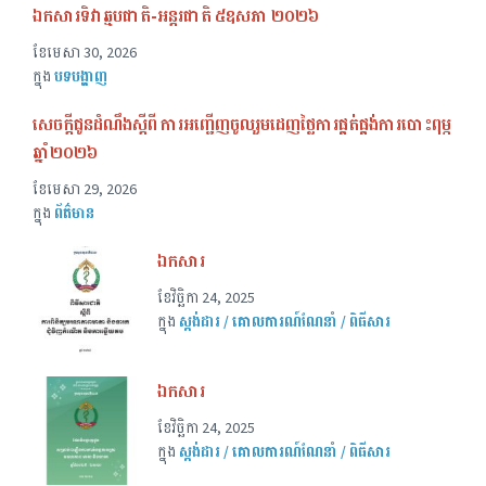
ឯកសារទិវាឆ្មបជាតិ-អន្តរជាតិ ៥ឧសភា ២០២៦
ខែ​មេសា 30, 2026
ក្នុង
បទបង្ហាញ
សេចក្ដីជូនដំណឹងស្ដីពី ការអញ្ជើញចូលរួមដេញថ្លៃការផ្គត់ផ្គង់ការបោះពុម្ភ
ឆ្នាំ២០២៦
ខែ​មេសា 29, 2026
ក្នុង
ព័ត៌មាន
ឯកសារ
ខែ​វិច្ឆិកា 24, 2025
ក្នុង
ស្តង់ដារ / គោលការណ៍ណែនាំ / ពិធីសារ
ឯកសារ
ខែ​វិច្ឆិកា 24, 2025
ក្នុង
ស្តង់ដារ / គោលការណ៍ណែនាំ / ពិធីសារ