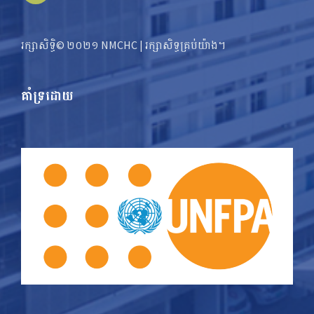
រក្សាសិទ្ធិ© ២០២១ NMCHC | រក្សា​​សិទ្ធ​គ្រប់យ៉ាង។
គាំទ្រដោយ