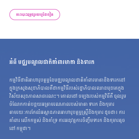
ការបោះពុម្ពផ្សាយច្រើនទៀត
អំពី មជ្ឈមណ្ឌលជាតិគាំពារមាតា និងទារក
កម្មវិធីជាតិអាហារូបត្ថម្ភនៃមជ្ឈមណ្ឌលជាតិគាំពារមាតានិងទារកនៅ
ក្នុងក្រសួងសុខាភិបាលគឺជាកម្មវិធីរបស់រដ្ឋាភិបាលឈានមុខគេក្នុង
វិស័យសុខភាពសាធារណះ។ គោលដៅ ចម្បងរបស់កម្មវិធីគឺ ចូលរួម
ចំណែកកាត់បន្ថយអត្រាមរណភាពរបស់មាតា ទារក និងកុមារ
តាមរយៈការកែលំអស្ថានភាពអាហារូបត្ថម្ភស្ត្រីនិងកុមារ ដូចជា៖ ការ
គាំពារ លើកកម្ពស់ និងគាំទ្រ ការអនុវត្តការចិញ្ចឹមទារក និងកុមារតូច
នៅ កម្ពុជា។