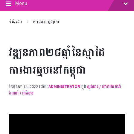
Menu
ទំព័រដើម
ការបោះពុម្ពផ្សាយ
វឌ្ឍនភាព២៨ឆ្នាំនៃស្នាដៃ
ការងារឆ្មបនៅកម្ពុជា
ខែ​ឧសភា 14, 2022
ដោយ
ADMINISTRATOR
ក្នុង
ស្តង់ដារ / គោលការណ៍
ណែនាំ / ពិធីសារ