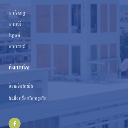
ការកំសាន្ត
ការអប់រំ
វប្បធម៌
សហគមន៍
តំណរហ័ស
ទំនាក់ទំនងយើង
ដំណឹងជ្រើសរើសបុគ្គលិក
Facebook