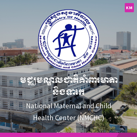
Skip
Skip
Skip
to
to
to
KM
content
main
footer
navigation
មជ្ឈមណ្ឌលជាតិគាំពារមាតា
និងទារក
National Maternal and Child
Health Center (NMCHC)