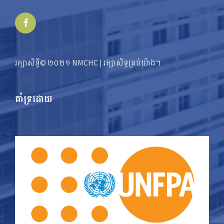
Facebook
រក្សាសិទ្ធិ© ២០២១ NMCHC | រក្សា​​សិទ្ធ​គ្រប់យ៉ាង។
គាំទ្រដោយ