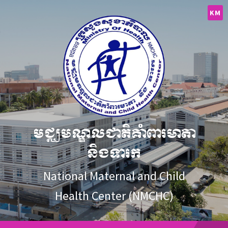
Skip
Skip
Skip
to
to
to
KM
content
main
footer
navigation
មជ្ឈមណ្ឌលជាតិគាំពារមាតា
និងទារក
National Maternal and Child
Health Center (NMCHC)