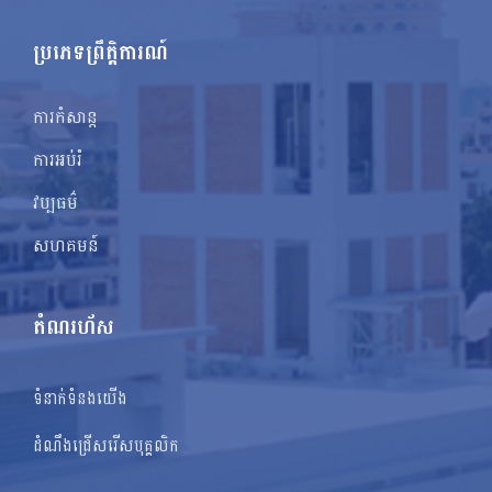
ប្រភេទព្រឹត្តិការណ៍
ការកំសាន្ត
ការអប់រំ
វប្បធម៌
សហគមន៍
តំណរហ័ស
ទំនាក់ទំនងយើង
ដំណឹងជ្រើសរើសបុគ្គលិក