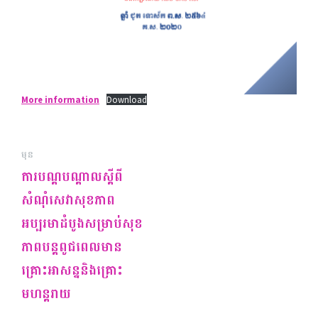
More information
Download
មុន
ការបណ្តបណ្តាលស្ដីពី
សំណុំសេវាសុខភាព
អប្បរមាដំបូងសម្រាប់សុខ
ភាពបន្តពូជពេលមាន
គ្រោះអាសន្ននិងគ្រោះ
មហន្តរាយ