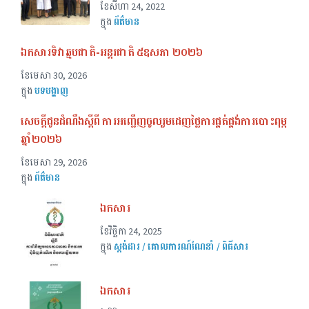
ខែ​សីហា 24, 2022
ក្នុង
ព័ត៌មាន
ឯកសារទិវាឆ្មបជាតិ-អន្តរជាតិ ៥ឧសភា ២០២៦
ខែ​មេសា 30, 2026
ក្នុង
បទបង្ហាញ
សេចក្ដីជូនដំណឹងស្ដីពី ការអញ្ជើញចូលរួមដេញថ្លៃការផ្គត់ផ្គង់ការបោះពុម្ភ
ឆ្នាំ២០២៦
ខែ​មេសា 29, 2026
ក្នុង
ព័ត៌មាន
ឯកសារ
ខែ​វិច្ឆិកា 24, 2025
ក្នុង
ស្តង់ដារ / គោលការណ៍ណែនាំ / ពិធីសារ
ឯកសារ