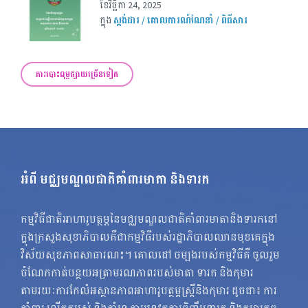
ខែ​វិច្ឆិកា 24, 2025
ក្នុង
ស្តង់ដារ / គោលការណ៍ណែនាំ / ពិធីសារ
ការបោះពុម្ពផ្សាយច្រើនទៀត
អំពី មជ្ឈមណ្ឌលជាតិគាំពារមាតា និងទារក
កម្មវិធីជាតិអាហារូបត្ថម្ភនៃមជ្ឈមណ្ឌលជាតិគាំពារមាតានិងទារកនៅ
ក្នុងក្រសួងសុខាភិបាលគឺជាកម្មវិធីរបស់រដ្ឋាភិបាលឈានមុខគេក្នុង
វិស័យសុខភាពសាធារណះ។ គោលដៅ ចម្បងរបស់កម្មវិធីគឺ ចូលរួម
ចំណែកកាត់បន្ថយអត្រាមរណភាពរបស់មាតា ទារក និងកុមារ
តាមរយៈការកែលំអស្ថានភាពអាហារូបត្ថម្ភស្ត្រីនិងកុមារ ដូចជា៖ ការ
គាំពារ លើកកម្ពស់ និងគាំទ្រ ការអនុវត្តការចិញ្ចឹមទារក និងកុមារតូច