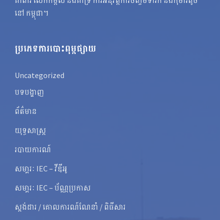
នៅ កម្ពុជា។
ប្រភេទការបោះពុម្ពផ្សាយ
Uncategorized
បទបង្ហាញ
ព័ត៌មាន
យុទ្ធសាស្ត្រ
របាយការណ៍
សមា្ភរៈ IEC – វីឌីអូ
សមា្ភរៈ IEC – ប័ណ្ណប្រកាស
ស្តង់ដារ / គោលការណ៍ណែនាំ / ពិធីសារ