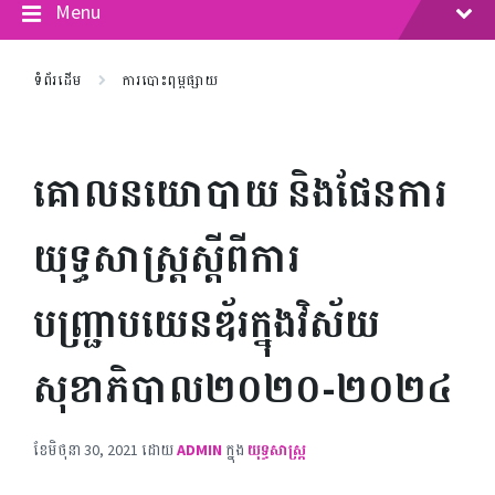
Menu
ទំព័រដើម
ការបោះពុម្ពផ្សាយ
គោលនយោបាយ និងផែនការ
យុទ្ធសាស្រ្តស្តីពីការ
បញ្រ្ជាបយេនឌ័រក្នុងវិស័យ
សុខាភិបាល២០២០-២០២៤
ខែ​មិថុនា 30, 2021
ដោយ
ADMIN
ក្នុង
យុទ្ធសាស្ត្រ