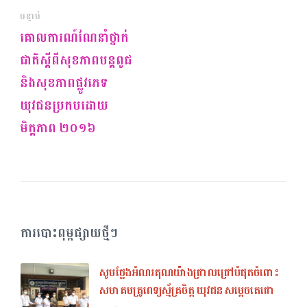
បន្ទាប់
គោលការណ៍ណែនាំថ្នាក់
ជាតិស្តីពីសុខភាពបន្តពូជ
និងសុខភាពផ្លូវភេទ
យុវជនប្រកបដោយ
មិត្តភាព ២០១៦
ការបោះពុម្ពផ្សាយថ្មីៗ
សូមថ្លែងអំណរគុណយ៉ាងជ្រាលជ្រៅបំផុតចំពោះ
សមាគមគ្រូពេទ្យស្ម័គ្រចិត្ត យុវជន សម្តេចតេជោ