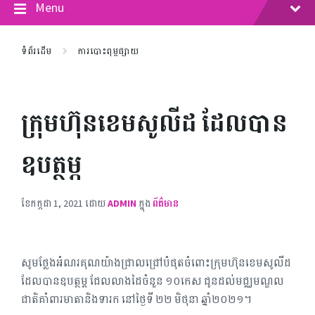
Menu
ទំព័រដើម
ការបោះពុម្ពផ្សាយ
ក្រុមហ៊ុនខេមសូលីដ ដែលបាន
ឧបត្ថម្ភ
ខែ​កក្កដា 1, 2021
ដោយ
ADMIN
ក្នុង
ព័ត៌មាន
សូមថ្លែងអំណរគុណយ៉ាងជ្រាលជ្រៅបំផុតចំពោះក្រុមហ៊ុនខេមសូលីដ
ដែលបានឧបត្ថម្ភ ជែលលាងដៃចំនួន ១០កេស ជូនដល់មជ្ឈមណ្ឌល
ជាតិគាំពារមាតានិងទារក នៅថ្ងៃទី ២២ មិថុនា ឆ្នាំ២០២១។