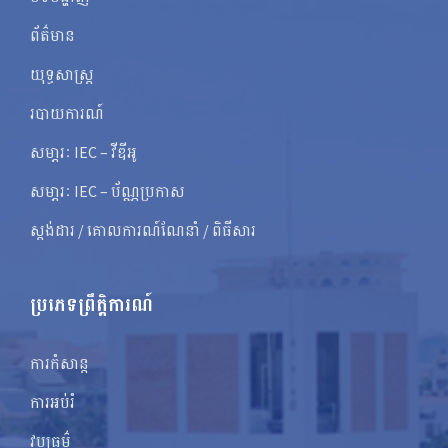
ព័ត៌មាន
យុទ្ធសាស្ត្រ
របាយការណ៍
សមា្ភរៈ IEC – វីឌីអូ
សមា្ភរៈ IEC – ប័ណ្ណប្រកាស
ស្តង់ដារ / គោលការណ៍ណែនាំ / ពិធីសារ
ប្រភេទព្រឹត្តិការណ៍
ការកំសាន្ត
ការអប់រំ
វប្បធម៌