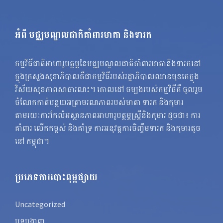
អំពី មជ្ឈមណ្ឌលជាតិគាំពារមាតា និងទារក
កម្មវិធីជាតិអាហារូបត្ថម្ភនៃមជ្ឈមណ្ឌលជាតិគាំពារមាតានិងទារកនៅ
ក្នុងក្រសួងសុខាភិបាលគឺជាកម្មវិធីរបស់រដ្ឋាភិបាលឈានមុខគេក្នុង
វិស័យសុខភាពសាធារណះ។ គោលដៅ ចម្បងរបស់កម្មវិធីគឺ ចូលរួម
ចំណែកកាត់បន្ថយអត្រាមរណភាពរបស់មាតា ទារក និងកុមារ
តាមរយៈការកែលំអស្ថានភាពអាហារូបត្ថម្ភស្ត្រីនិងកុមារ ដូចជា៖ ការ
គាំពារ លើកកម្ពស់ និងគាំទ្រ ការអនុវត្តការចិញ្ចឹមទារក និងកុមារតូច
នៅ កម្ពុជា។
ប្រភេទការបោះពុម្ពផ្សាយ
Uncategorized
បទបង្ហាញ