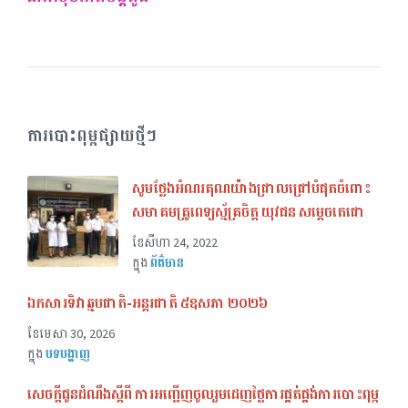
ការបោះពុម្ពផ្សាយថ្មីៗ
សូមថ្លែងអំណរគុណយ៉ាងជ្រាលជ្រៅបំផុតចំពោះ
សមាគមគ្រូពេទ្យស្ម័គ្រចិត្ត យុវជន សម្តេចតេជោ
ខែ​សីហា 24, 2022
ក្នុង
ព័ត៌មាន
ឯកសារទិវាឆ្មបជាតិ-អន្តរជាតិ ៥ឧសភា ២០២៦
ខែ​មេសា 30, 2026
ក្នុង
បទបង្ហាញ
សេចក្ដីជូនដំណឹងស្ដីពី ការអញ្ជើញចូលរួមដេញថ្លៃការផ្គត់ផ្គង់ការបោះពុម្ភ