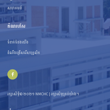
សហគមន៍
តំណរហ័ស
ទំនាក់ទំនងយើង
ដំណឹងជ្រើសរើសបុគ្គលិក
Facebook
រក្សាសិទ្ធិ© ២០២១ NMCHC | រក្សា​​សិទ្ធ​គ្រប់យ៉ាង។