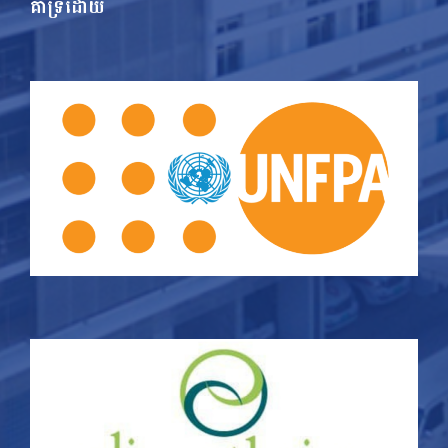
គាំទ្រដោយ