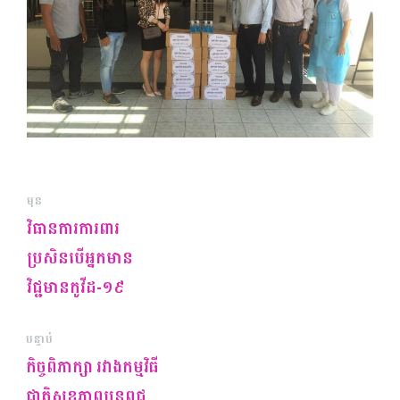
មុន
វិធានការការពារ
ប្រសិនបើឣ្នកមាន
វិជ្ជមានកូវីដ-១៩
បន្ទាប់
កិច្ចពិភាក្សា រវាងកម្មវិធី
ជាតិសុខភាពបន្តពូជ