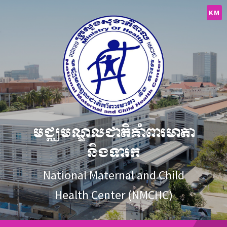
Skip
Skip
Skip
to
to
to
KM
content
main
footer
navigation
មជ្ឈមណ្ឌលជាតិគាំពារមាតា
និងទារក
National Maternal and Child
Health Center (NMCHC)