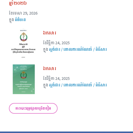
ឆ្នាំ២០២៦
ខែ​មេសា 29, 2026
ក្នុង
ព័ត៌មាន
ឯកសារ
ខែ​វិច្ឆិកា 24, 2025
ក្នុង
ស្តង់ដារ / គោលការណ៍ណែនាំ / ពិធីសារ
ឯកសារ
ខែ​វិច្ឆិកា 24, 2025
ក្នុង
ស្តង់ដារ / គោលការណ៍ណែនាំ / ពិធីសារ
ការបោះពុម្ពផ្សាយច្រើនទៀត