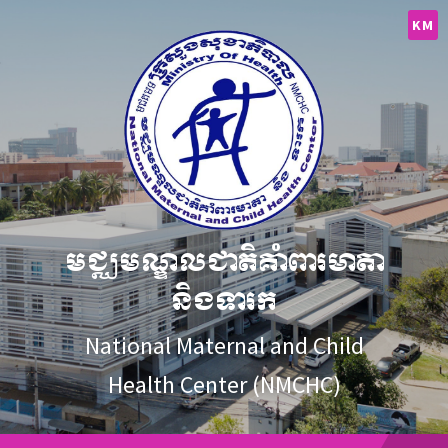
Skip
Skip
Skip
to
to
to
KM
content
main
footer
navigation
មជ្ឈមណ្ឌលជាតិគាំពារមាតា
និងទារក
National Maternal and Child
Health Center (NMCHC)