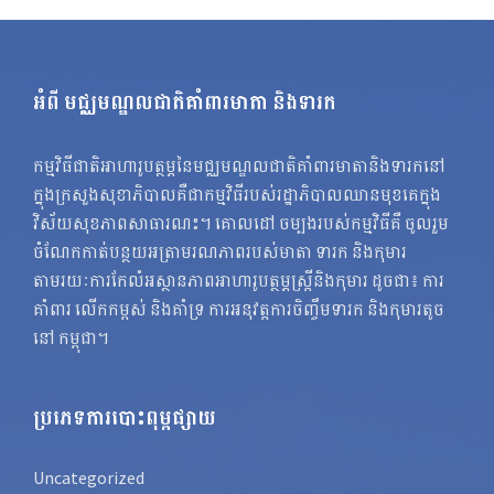
អំពី មជ្ឈមណ្ឌលជាតិគាំពារមាតា និងទារក
កម្មវិធីជាតិអាហារូបត្ថម្ភនៃមជ្ឈមណ្ឌលជាតិគាំពារមាតានិងទារកនៅ
ក្នុងក្រសួងសុខាភិបាលគឺជាកម្មវិធីរបស់រដ្ឋាភិបាលឈានមុខគេក្នុង
វិស័យសុខភាពសាធារណះ។ គោលដៅ ចម្បងរបស់កម្មវិធីគឺ ចូលរួម
ចំណែកកាត់បន្ថយអត្រាមរណភាពរបស់មាតា ទារក និងកុមារ
តាមរយៈការកែលំអស្ថានភាពអាហារូបត្ថម្ភស្ត្រីនិងកុមារ ដូចជា៖ ការ
គាំពារ លើកកម្ពស់ និងគាំទ្រ ការអនុវត្តការចិញ្ចឹមទារក និងកុមារតូច
នៅ កម្ពុជា។
ប្រភេទការបោះពុម្ពផ្សាយ
Uncategorized