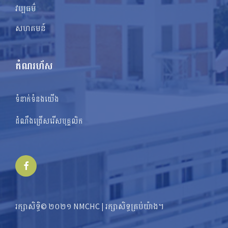
វប្បធម៌
សហគមន៍
តំណរហ័ស
ទំនាក់ទំនងយើង
ដំណឹងជ្រើសរើសបុគ្គលិក
Facebook
រក្សាសិទ្ធិ© ២០២១ NMCHC | រក្សា​​សិទ្ធ​គ្រប់យ៉ាង។