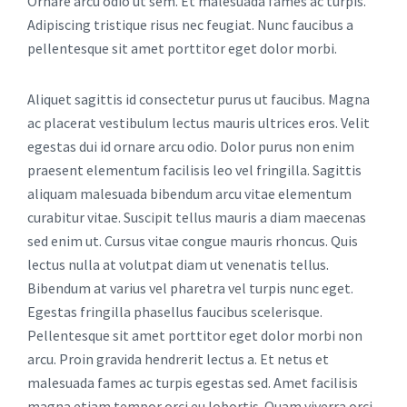
Ornare arcu odio ut sem. Et malesuada fames ac turpis.
Adipiscing tristique risus nec feugiat. Nunc faucibus a
pellentesque sit amet porttitor eget dolor morbi.
Aliquet sagittis id consectetur purus ut faucibus. Magna
ac placerat vestibulum lectus mauris ultrices eros. Velit
egestas dui id ornare arcu odio. Dolor purus non enim
praesent elementum facilisis leo vel fringilla. Sagittis
aliquam malesuada bibendum arcu vitae elementum
curabitur vitae. Suscipit tellus mauris a diam maecenas
sed enim ut. Cursus vitae congue mauris rhoncus. Quis
lectus nulla at volutpat diam ut venenatis tellus.
Bibendum at varius vel pharetra vel turpis nunc eget.
Egestas fringilla phasellus faucibus scelerisque.
Pellentesque sit amet porttitor eget dolor morbi non
arcu. Proin gravida hendrerit lectus a. Et netus et
malesuada fames ac turpis egestas sed. Amet facilisis
magna etiam tempor orci eu lobortis. Quam viverra orci