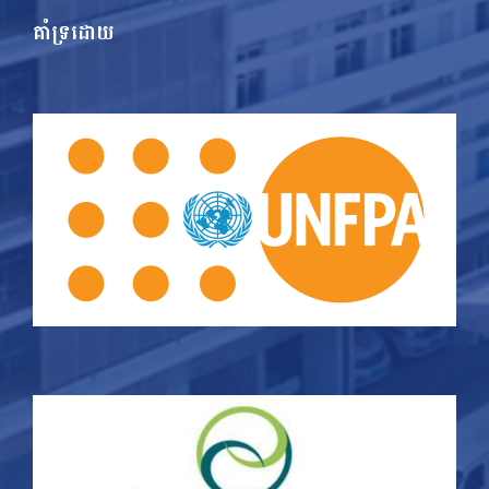
គាំទ្រដោយ