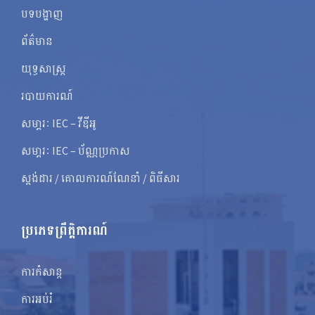
បទបង្ហាញ
ព័ត៌មាន
យុទ្ធសាស្ត្រ
របាយការណ៍
សមា្ភរៈ IEC – វីឌីអូ
សមា្ភរៈ IEC – ប័ណ្ណប្រកាស
ស្តង់ដារ / គោលការណ៍ណែនាំ / ពិធីសារ
ប្រភេទព្រឹត្តិការណ៍
ការកំសាន្ត
ការអប់រំ