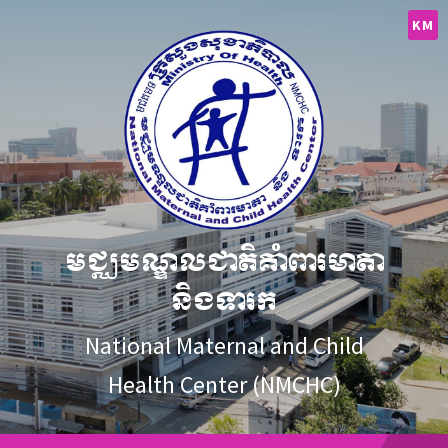
Skip
Skip
Skip
to
to
to
KM
content
main
footer
navigation
មជ្ឈមណ្ឌលជាតិគាំពារមាតា
និងទារក
National Maternal and Child
Health Center (NMCHC)