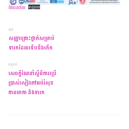
ព័ត៌មាន​បន្ថែម
ទាញយក
មុន
សញ្ញាគ្រោះថ្នាក់សម្រាប់
ទារកដែលទើបនឹងកើត
បន្ទាប់
សេចក្ដីណែនាំស្ដីពីការប្រើ
ប្រាស់សៀវភៅអប់រំសុខ
ភាពមាតា និងទារក