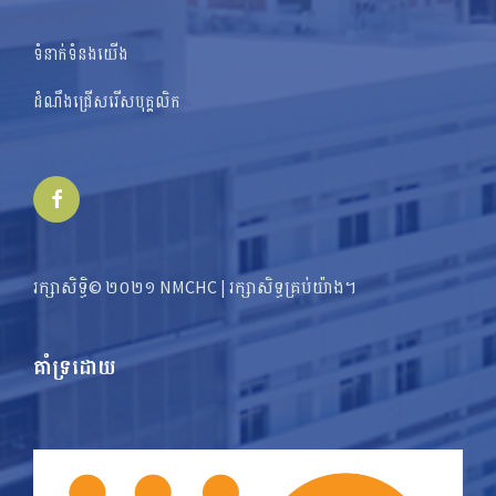
ទំនាក់ទំនងយើង
ដំណឹងជ្រើសរើសបុគ្គលិក
Facebook
រក្សាសិទ្ធិ© ២០២១ NMCHC | រក្សា​​សិទ្ធ​គ្រប់យ៉ាង។
គាំទ្រដោយ