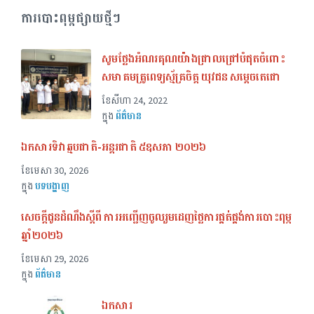
ការបោះពុម្ពផ្សាយថ្មីៗ
សូមថ្លែងអំណរគុណយ៉ាងជ្រាលជ្រៅបំផុតចំពោះ
សមាគមគ្រូពេទ្យស្ម័គ្រចិត្ត យុវជន សម្តេចតេជោ
ខែ​សីហា 24, 2022
ក្នុង
ព័ត៌មាន
ឯកសារទិវាឆ្មបជាតិ-អន្តរជាតិ ៥ឧសភា ២០២៦
ខែ​មេសា 30, 2026
ក្នុង
បទបង្ហាញ
សេចក្ដីជូនដំណឹងស្ដីពី ការអញ្ជើញចូលរួមដេញថ្លៃការផ្គត់ផ្គង់ការបោះពុម្ភ
ឆ្នាំ២០២៦
ខែ​មេសា 29, 2026
ក្នុង
ព័ត៌មាន
ឯកសារ