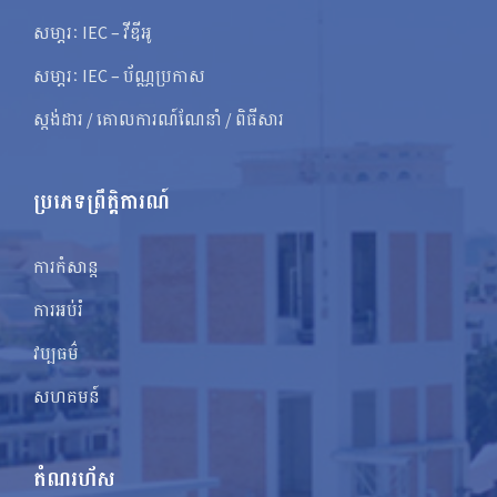
សមា្ភរៈ IEC – វីឌីអូ
សមា្ភរៈ IEC – ប័ណ្ណប្រកាស
ស្តង់ដារ / គោលការណ៍ណែនាំ / ពិធីសារ
ប្រភេទព្រឹត្តិការណ៍
ការកំសាន្ត
ការអប់រំ
វប្បធម៌
សហគមន៍
តំណរហ័ស