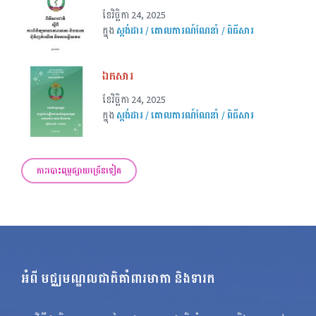
ខែ​វិច្ឆិកា 24, 2025
ក្នុង
ស្តង់ដារ / គោលការណ៍ណែនាំ / ពិធីសារ
ឯកសារ
ខែ​វិច្ឆិកា 24, 2025
ក្នុង
ស្តង់ដារ / គោលការណ៍ណែនាំ / ពិធីសារ
ការបោះពុម្ពផ្សាយច្រើនទៀត
អំពី មជ្ឈមណ្ឌលជាតិគាំពារមាតា និងទារក