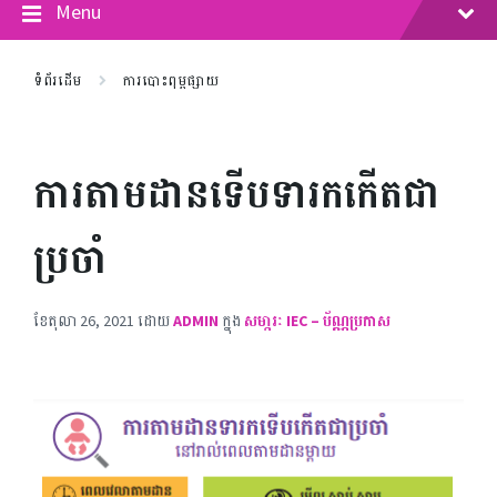
Menu
ទំព័រដើម
ការបោះពុម្ពផ្សាយ
ការតាមដានទើបទារកកើតជា
ប្រចាំ
ខែ​តុលា 26, 2021
ដោយ
ADMIN
ក្នុង
សមា្ភរៈ IEC – ប័ណ្ណប្រកាស