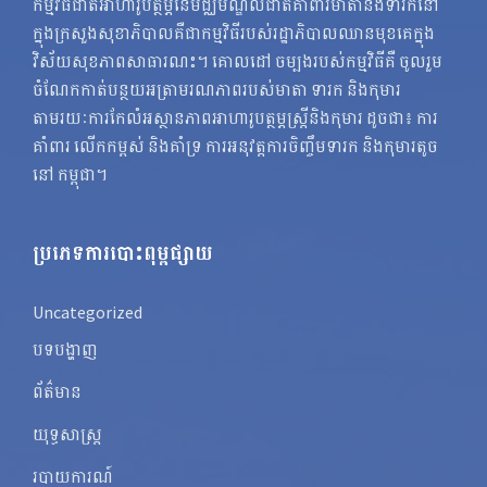
កម្មវិធីជាតិអាហារូបត្ថម្ភនៃមជ្ឈមណ្ឌលជាតិគាំពារមាតានិងទារកនៅ
ក្នុងក្រសួងសុខាភិបាលគឺជាកម្មវិធីរបស់រដ្ឋាភិបាលឈានមុខគេក្នុង
វិស័យសុខភាពសាធារណះ។ គោលដៅ ចម្បងរបស់កម្មវិធីគឺ ចូលរួម
ចំណែកកាត់បន្ថយអត្រាមរណភាពរបស់មាតា ទារក និងកុមារ
តាមរយៈការកែលំអស្ថានភាពអាហារូបត្ថម្ភស្ត្រីនិងកុមារ ដូចជា៖ ការ
គាំពារ លើកកម្ពស់ និងគាំទ្រ ការអនុវត្តការចិញ្ចឹមទារក និងកុមារតូច
នៅ កម្ពុជា។
ប្រភេទការបោះពុម្ពផ្សាយ
Uncategorized
បទបង្ហាញ
ព័ត៌មាន
យុទ្ធសាស្ត្រ
របាយការណ៍